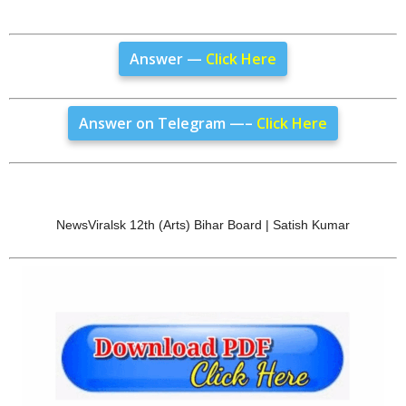
Answer —
Click Here
Answer on Telegram —–
Click Here
NewsViralsk 12th (Arts) Bihar Board | Satish Kumar