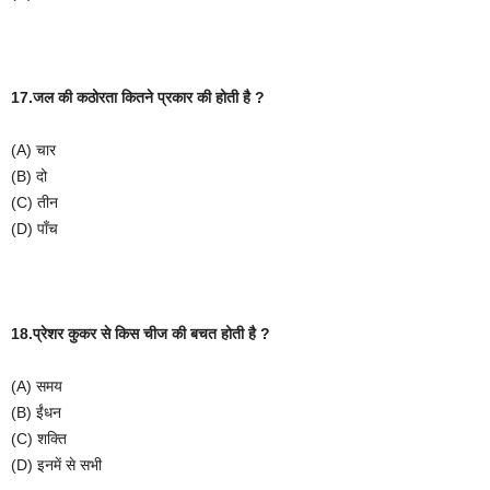
17.जल
की
कठोरता
कितने
प्रकार
की
होती
है
?
(A)
चार
(B)
दो
(C)
तीन
(D)
पाँच
18.प्रेशर
कुकर
से
किस
चीज
की
बचत
होती
है
?
(A)
समय
(B)
ईंधन
(C)
शक्ति
(D)
इनमें
से
सभी