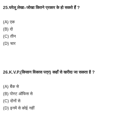
25.घरेलू
लेखा
–
जोखा
कितने
प्रकार
के
हो
सकते
हैं
?
(A)
एक
(B)
दो
(C)
तीन
(D)
चार
26.K.V.P.(
किसान
विकास
पत्र
)
कहाँ
से
खरीदा
जा
सकता
है
?
(A)
बैंक
से
(B)
पोस्ट
ऑफिस
से
(C)
दोनों
से
(D)
इनमें
से
कोई
नहीं