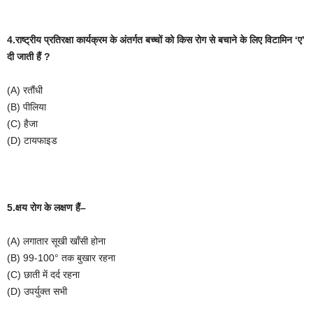
4.राष्ट्रीय
प्रतिरक्षा
कार्यक्रम
के
अंतर्गत
बच्चों
को
किस
रोग
से
बचाने
के
लिए
विटामिन
‘
ए
’
दी
जाती
हैं
?
(A)
रतौंधी
(B)
पीलिया
(C)
हैजा
(D)
टायफाइड
5.क्षय
रोग
के
लक्षण
हैं
–
(A)
लगातार
सूखी
खाँसी
होना
(B) 99-100°
तक
बुखार
रहना
(C)
छाती
में
दर्द
रहना
(D)
उपर्युक्त
सभी