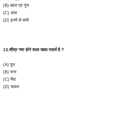
(B)
बहरा
एवं
गूंगा
(C)
अंधा
(D)
इनमें
से
सभी
13.शीघ्र
नष्ट
होने
वाला
खाद्य
पदार्थ
है
?
(A)
दूध
(B)
चना
(C)
मैदा
(D)
चावल