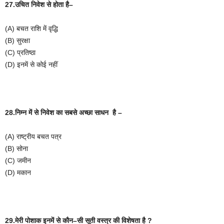
27.उचित
निवेश
से
होता
है
–
(A)
बचत
राशि
में
वृद्धि
(B)
सुरक्षा
(C)
प्रतिष्ठा
(D)
इनमें
से
कोई
नहीं
28.निम्न
में
से
निवेश
का
सबसे
अच्छा
साधन
है
–
(A)
राष्ट्रीय
बचत
पत्र
(B)
सोना
(C)
जमीन
(D)
मकान
29.मेरी
पोशाक
इनमें
से
कौन
–
सी
सूती
वस्त्र
की
विशेषता
है
?