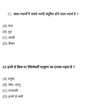
खाद्य
पदार्थों
में
सबसे
जल्दी
संदूषित
होने
वाला
पदार्थ
है
?
(A)
फल
(B)
दूध
(C)
सब्जी
(D)
कैंचप
22.इनमें
से
किस
पर
रेडियोधर्मी
प्रदूषण
का
प्रभाव
पड़ता
है
?
(A)
मनुष्य
(B)
जीव
–
जन्तु
(C)
वनस्पति
(D)
इनमें
से
सभी