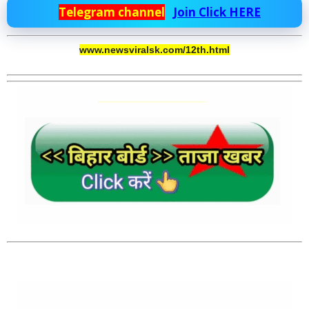
Telegram channel
Join Click HERE
www.newsviralsk.com/12th.html