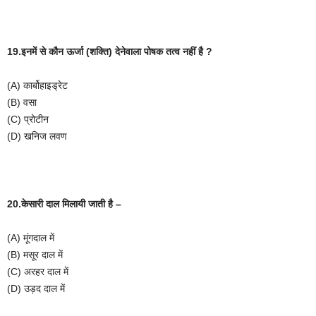
19.इनमें
से
कौन
ऊर्जा
(
शक्ति
)
देनेवाला
पोषक
तत्व
नहीं
है
?
(A)
कार्बोहाइड्रेट
(B)
वसा
(C)
प्रोटीन
(D)
खनिज
लवण
20.केसारी
दाल
मिलायी
जाती
है
–
(A)
मूंगदाल
में
(B)
मसूर
दाल
में
(C)
अरहर
दाल
में
(D)
उड़द
दाल
में