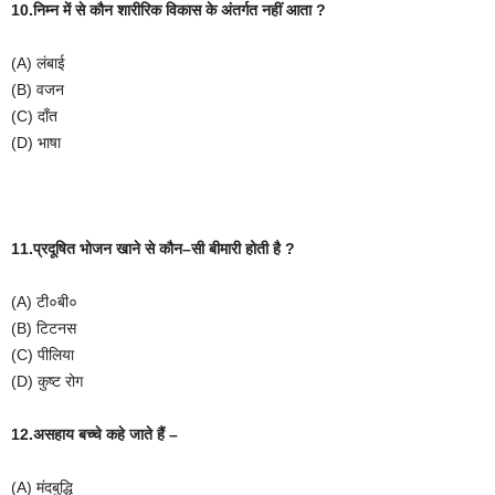
10.निम्न
में
से
कौन
शारीरिक
विकास
के
अंतर्गत
नहीं
आता
?
(A)
लंबाई
(B)
वजन
(C)
दाँत
(D)
भाषा
11.प्रदूषित
भोजन
खाने
से
कौन
–
सी
बीमारी
होती
है
?
(A)
टी०बी०
(B)
टिटनस
(C)
पीलिया
(D)
कुष्ट
रोग
12.असहाय
बच्चे
कहे
जाते
हैं
–
(A)
मंदबुद्धि