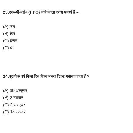
23.एफ०पी०ओ०
(FPO)
मार्क
वाला
खाद्य
पदार्थ
है
–
(A)
जैम
(B)
तेल
(C)
बेसन
(D)
घी
24.प्रत्येक
वर्ष
किस
दिन
विश्व
बचत
दिवस
मनाया
जाता
हैं
?
(A) 30
अक्टूबर
(B) 2
नवम्बर
(C) 2
अक्टूबर
(D) 14
नवम्बर