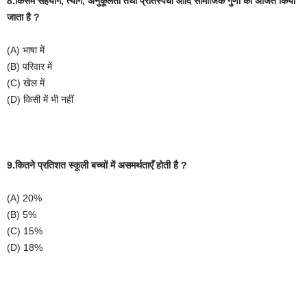
8.किसमें
सहयोग
,
त्याग
,
अनुकूलता
तथा
प्रतिस्पर्धा
आदि
सामाजिक
गुणों
को
अर्जित
किया
जाता
है
?
(A)
भाषा
में
(B)
परिवार
में
(C)
खेल
में
(D)
किसी
में
भी
नहीं
9.कितने
प्रतिशत
स्कूली
बच्चों
में
असमर्थताएँ
होती
है
?
(A) 20%
(B) 5%
(C) 15%
(D) 18%