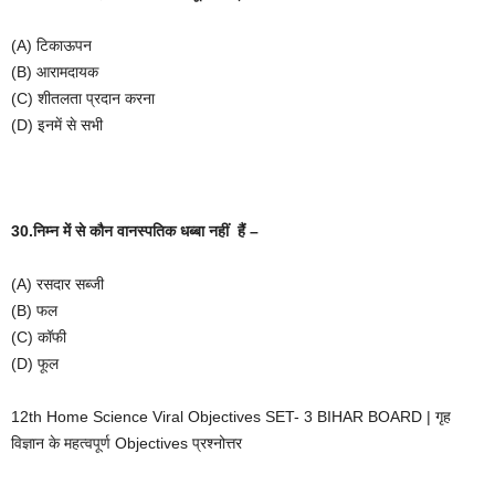
(A)
टिकाऊपन
(B)
आरामदायक
(C)
शीतलता
प्रदान
करना
(D)
इनमें
से
सभी
30.निम्न
में
से
कौन
वानस्पतिक
धब्बा
नहीं
हैं
–
(A)
रसदार
सब्जी
(B)
फल
(C)
कॉफी
(D)
फूल
12th Home Science Viral Objectives SET- 3 BIHAR BOARD | गृह
विज्ञान के महत्वपूर्ण Objectives प्रश्नोत्तर