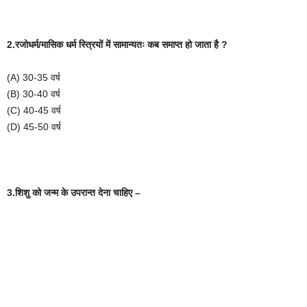
2.रजोधर्म
/
मासिक
धर्म
स्त्रियों
में
सामान्यतः
कब
समाप्त
हो
जाता
है
?
(A) 30-35
वर्ष
(B) 30-40
वर्ष
(C) 40-45
वर्ष
(D) 45-50
वर्ष
3.शिशु
को
जन्म
के
उपरान्त
देना
चाहिए
–