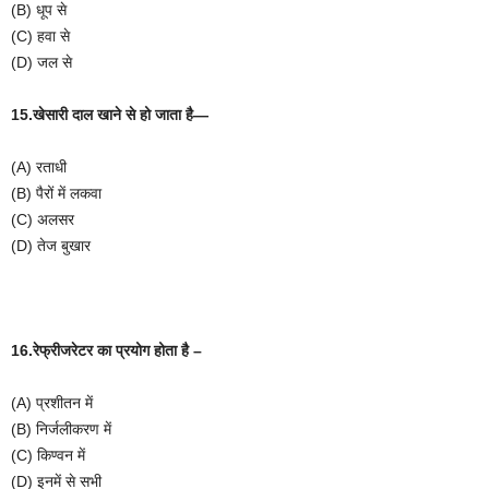
(B)
धूप
से
(C)
हवा
से
(D)
जल
से
15.खेसारी
दाल
खाने
से
हो
जाता
है
—
(A)
रताधी
(B)
पैरों
में
लकवा
(C)
अलसर
(D)
तेज
बुखार
16.रेफ्रीजरेटर
का
प्रयोग
होता
है
–
(A)
प्रशीतन
में
(B)
निर्जलीकरण
में
(C)
किण्वन
में
(D)
इनमें
से
सभी