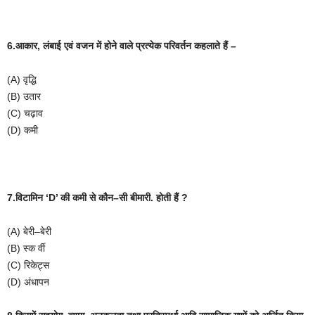
6.आकार
,
लंबाई
एवं
वजन
में
होने
वाले
प्रत्येक
परिवर्तन
कहलाते
हैं
–
(A)
वृद्धि
(B)
उतार
(C)
चढ़ाव
(D)
कमी
7.विटामिन
‘D’
की
कमी
से
कौन
–
सी
बीमारी
.
होती
हैं
?
(A)
बेरी
–
बेरी
(B)
स्क
र्वी
(C)
रिकेट्स
(D)
अंधापन