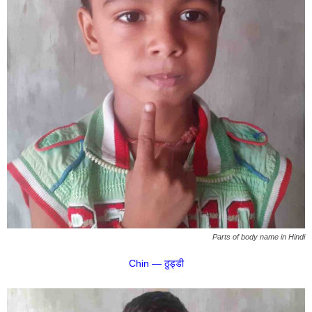
Parts of body name in Hindi
Chin — ठुड्डी