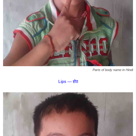
Parts of body name in Hindi
Lips — होठ