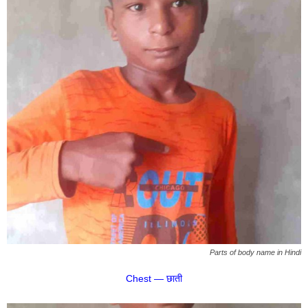
Parts of body name in Hindi
Chest — छाती