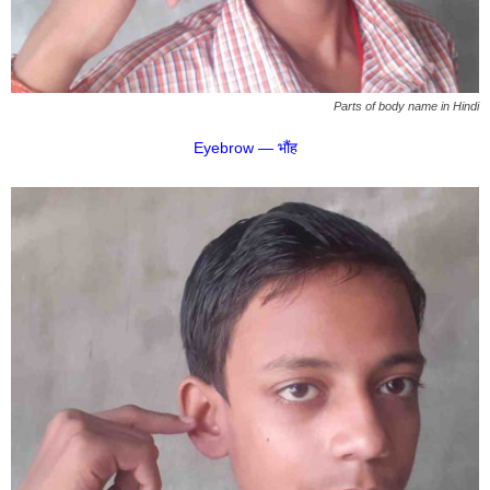
Parts of body name in Hindi
Eyebrow — भौंह