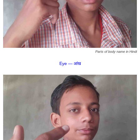
Parts of body name in Hindi
Eye — आंख