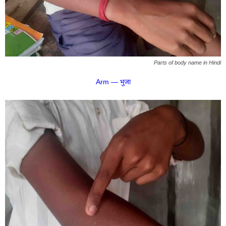
Parts of body name in Hindi
Arm — भुजा