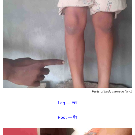
Parts of body name in Hindi
Leg — टांग
Foot — पैर