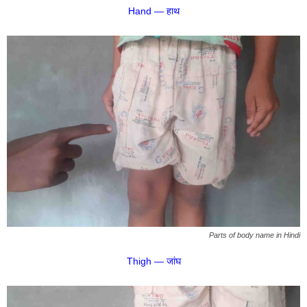
Hand — हाथ
Parts of body name in Hindi
Thigh — जांघ