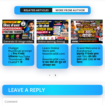
RELATED ARTICLES
MORE FROM AUTHOR
Generate Ai image video
Online earning through social media
समाचार
Chatgpt
Learn Online
Grand Welcome in
thumbnail prompt
Work with
Jhanjharpur –
| 1 मिनट में बनाएं
NewsViralSK.com
झंझारपुर में प्रशांत कुमार
प्रोफेशनल YouTube
|
(AIR 101) और हेमंत
Thumbnail – सिर्फ
NewsViralSK.com
कुमार (AIR 339) का भव्य
ChatGPT से!
के साथ सीखें और शुरू करें
स्वागत
ऑनलाइन काम
LEAVE A REPLY