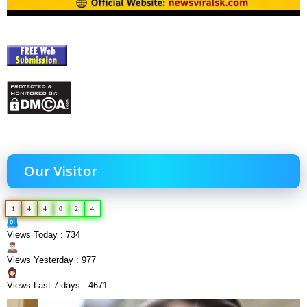
Our Visitor
1
4
4
0
2
4
Views Today : 734
Views Yesterday : 977
Views Last 7 days : 4671