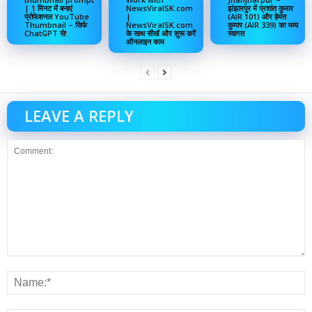
| 1 मिनट में बनाएं
NewsViralSK.com
झंझारपुर में प्रशांत कुमार
प्रोफेशनल YouTube
|
(AIR 101) और हेमंत
Thumbnail – सिर्फ
NewsViralSK.com
कुमार (AIR 339) का भव्य
ChatGPT से!
के साथ सीखें और शुरू करें
स्वागत
ऑनलाइन काम
LEAVE A REPLY