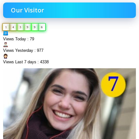
Our Visitor
1
4
3
9
9
6
Views Today : 79
Views Yesterday : 977
Views Last 7 days : 4338