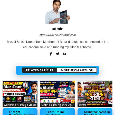
admin
https://www.newsviralsk.com
Myself Satish Kumar from Madhubani Bihar (India). I am connected in the
educational field and running my tutorial at home.
RELATED ARTICLES
MORE FROM AUTHOR
Generate Ai image video
Online earning through social media
समाचार
Chatgpt
Learn Online
Grand Welcome in
thumbnail prompt
Work with
Jhanjharpur –