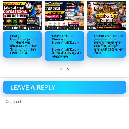
Generate Ai image video
Online earning through social media
समाचार
Chatgpt
Learn Online
Grand Welcome in
thumbnail prompt
Work with
Jhanjharpur –
| 1 मिनट में बनाएं
NewsViralSK.com
झंझारपुर में प्रशांत कुमार
प्रोफेशनल YouTube
|
(AIR 101) और हेमंत
Thumbnail – सिर्फ
NewsViralSK.com
कुमार (AIR 339) का भव्य
ChatGPT से!
के साथ सीखें और शुरू करें
स्वागत
ऑनलाइन काम
LEAVE A REPLY