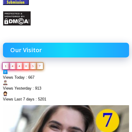
Our Visitor
1
4
4
0
5
7
Views Today : 667
Views Yesterday : 913
Views Last 7 days : 5201