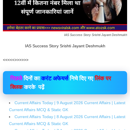
IAS Success Story Srishti Jayant Deshmukh
IAS Success Story Srishti Jayant Deshmukh
<<<<<>>>>>>
पिछले
दिनों का
करंट अफेयर्स
निचे दिए गए
लिंक पर
क्लिक
करके पढ़ें
Current Affairs Today | 9 August 2026 Current Affairs | Latest
Current Affairs MCQ & Static GK
Current Affairs Today | 8 August 2026 Current Affairs | Latest
Current Affairs MCQ & Static GK