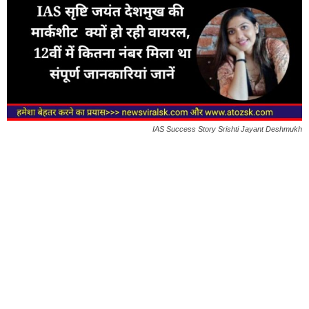
IAS Success Story Srishti Jayant Deshmukh