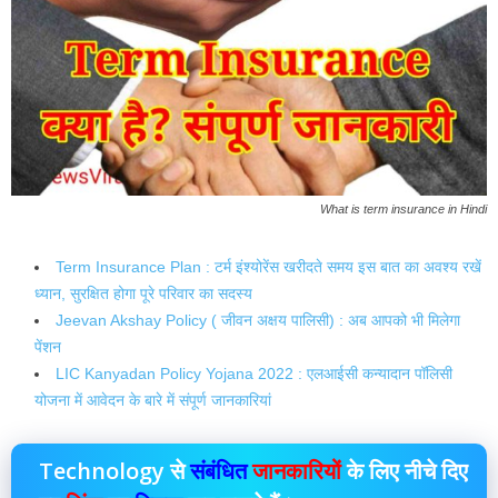
What is term insurance in Hindi
Term Insurance Plan : टर्म इंश्योरेंस खरीदते समय इस बात का अवश्य रखें
ध्यान, सुरक्षित होगा पूरे परिवार का सदस्य
Jeevan Akshay Policy ( जीवन अक्षय पालिसी) : अब आपको भी मिलेगा
पेंशन
LIC Kanyadan Policy Yojana 2022 : एलआईसी कन्यादान पॉलिसी
योजना में आवेदन के बारे में संपूर्ण जानकारियां
Technology से
संबंधित
जानकारियों
के लिए नीचे दिए