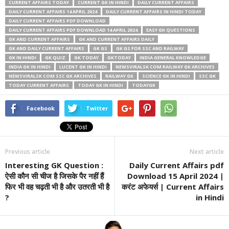
CURRENT AFFAIRS TODAY
CURRENT GK IN HINDI
DAILY CURRENT AFFAIRS
DAILY CURRENT AFFAIRS 14 APRIL 2024
DAILY CURRENT AFFAIRS IN HINDI TODAY
DAILY CURRENT AFFAIRS PDF DOWNLOAD
DAILY CURRENT AFFAIRS PDF DOWNLOAD 14 APRIL 2024
EASY GK QUESTIONS
GK AND CURRENT AFFAIRS
GK AND CURRENT AFFAIRS DAILY
GK AND DAILY CURRENT AFFAIRS
GK GS
GK GS FOR SSC AND RAILWAY
GK IN HINDI
GK QUIZ
GK TODAY
GKTODAY
INDIA GENERAL KNOWLEDGE
INDIA GK IN HINDI
LUCENT GK IN HINDI
NEWSVIRALSK COM RAILWAY GK ARCHIVES
NEWSVIRALSK COM SSC GK ARCHIVES
RAILWAY GK
SCIENCE GK IN HINDI
SSC GK
TODAY CURRENT AFFAIRS
TODAY GK IN HINDI
TODAYGK
Facebook
Twitter
Previous article
Next article
Interesting GK Question :
Daily Current Affairs pdf
ऐसी कौन सी चीज है जिसके पैर नहीं हैं
Download 15 April 2024 |
फिर भी वह चढ़ती भी है और उतरती भी है
करंट अफेयर्स | Current Affairs
?
in Hindi