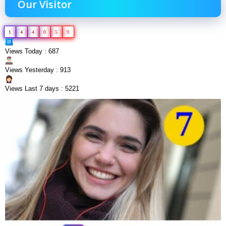
Our Visitor
1
4
4
0
5
9
Views Today : 687
Views Yesterday : 913
Views Last 7 days : 5221