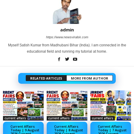
admin
https://www.newsviralsk.com
Myself Satish Kumar from Madhubani Bihar (India). I am connected in the
educational field and running my tutorial at home.
RELATED ARTICLES
MORE FROM AUTHOR
current affairs
current affairs
current affairs
Current Affairs
Current Affairs
Current Affairs
Today | 9 August
Today | 8 August
Today | 7 August
2026 Current
2026 Current
2026 Current