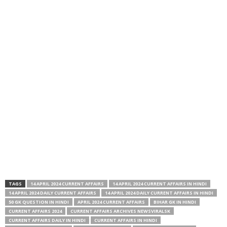
TAGS
14 APRIL 2024 CURRENT AFFAIRS
14 APRIL 2024 CURRENT AFFAIRS IN HINDI
14 APRIL 2024 DAILY CURRENT AFFAIRS
14 APRIL 2024 DAILY CURRENT AFFAIRS IN HINDI
50 GK QUESTION IN HINDI
APRIL 2024 CURRENT AFFAIRS
BIHAR GK IN HINDI
CURRENT AFFAIRS 2024
CURRENT AFFAIRS ARCHIVES NEWSVIRALSK
CURRENT AFFAIRS DAILY IN HINDI
CURRENT AFFAIRS IN HINDI