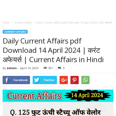
Home
current affairs
Daily Current Affairs pdf Download 14 April 2024 | करंट अफेयर्स
|...
CURRENT AFFAIRS
Daily Current Affairs pdf
Download 14 April 2024 | करंट
अफेयर्स | Current Affairs in Hindi
By
admin
-
April 14, 2024
591
0
Facebook
Twitter