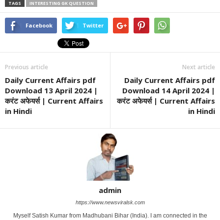
TAGS
INTERESTING GK QUESTION
Facebook
Twitter
Previous article
Next article
Daily Current Affairs pdf
Daily Current Affairs pdf
Download 13 April 2024 |
Download 14 April 2024 |
करंट अफेयर्स | Current Affairs
करंट अफेयर्स | Current Affairs
in Hindi
in Hindi
admin
https://www.newsviralsk.com
Myself Satish Kumar from Madhubani Bihar (India). I am connected in the