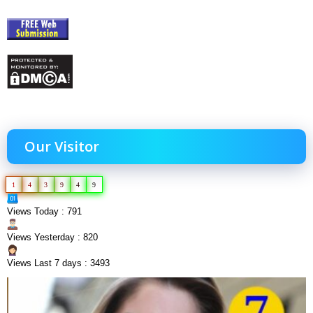
Our Visitor
1
4
3
9
4
9
Views Today : 791
Views Yesterday : 820
Views Last 7 days : 3493