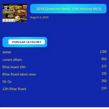
2018 Question Bank 12th History MCQ
August 6, 2026
POPULAR CATEGORY
1288
समाचार
954
current affairs
372
Bihar board 10th
335
Bihar Board latest news
269
Gk Gs
224
12th Bihar Board