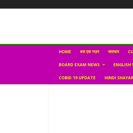
N
HOME
बस एक नज़र
समाचार
CU
e
w
BOARD EXAM NEWS
ENGLISH
s
V
COBID 19 UPDATE
HINDI SHAYAR
i
r
a
l
S
K