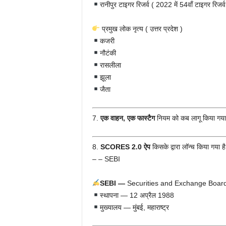
रानीपुर टाइगर रिजर्व ( 2022 में 54वाँ टाइगर रिजर्
प्रमुख लोक नृत्य ( उत्तर प्रदेश )
कजरी
नौटंकी
रासलीला
झूला
जैता
7.
एक
वाहन
, एक
फास्टैग
नियम को कब लागू किया गय
8.
SCORES 2.0
ऐप
किसके द्वारा लॉन्च किया गया ह
– – SEBI
SEBI
—
Securities and Exchange Board of 
स्थापना — 12 अप्रैल 1988
मुख्यालय — मुंबई, महाराष्ट्र