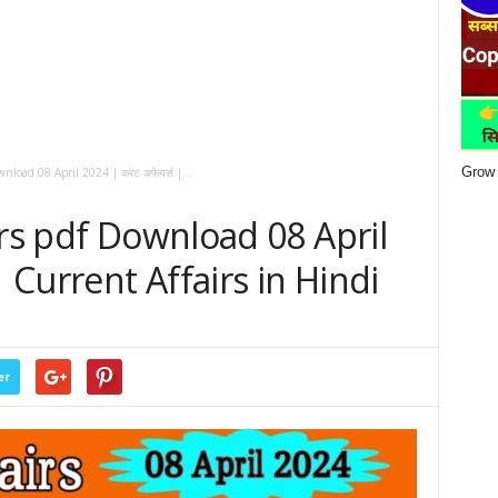
Grow 
nload 08 April 2024 | करंट अफेयर्स |...
irs pdf Download 08 April
| Current Affairs in Hindi
er