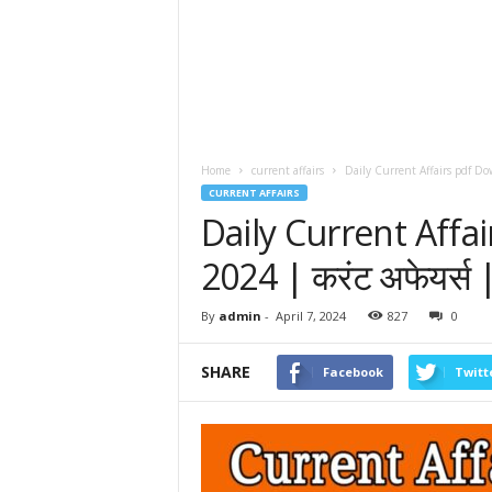
Home
current affairs
Daily Current Affairs pdf Dow
CURRENT AFFAIRS
Daily Current Affa
2024 | करंट अफेयर्स 
By
admin
-
April 7, 2024
827
0
SHARE
Facebook
Twitt