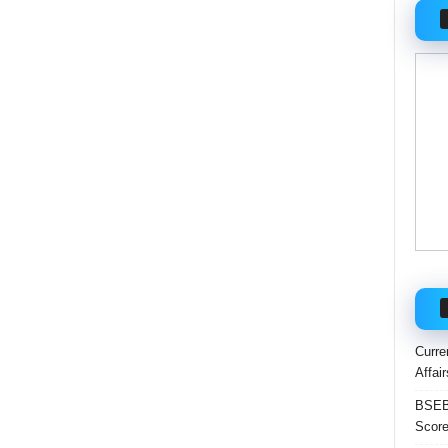
)
Curre
Affai
BSEB 
Score