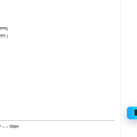
ारण्य)
ाएगा )
? – – पोखरा