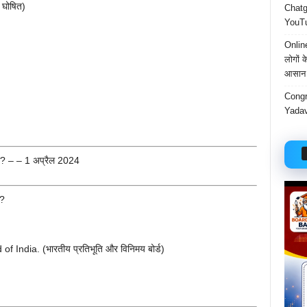
व घोषित)
Chatgp
YouTu
Onlin
लोगों 
आसान 
Congr
Yadav
ा? – – 1 अप्रैल 2024
ै?
India. (भारतीय प्रतिभूति और विनिमय बोर्ड)