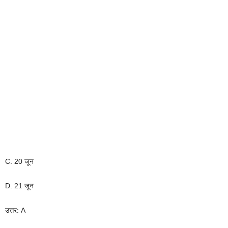
C. 20 जून
D. 21 जून
उत्तर: A