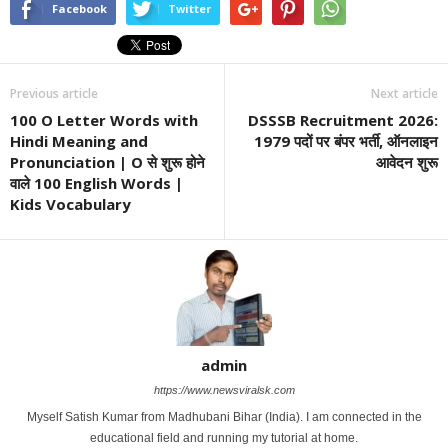
Facebook
Twitter
Previous article
Next article
100 O Letter Words with
DSSSB Recruitment 2026:
Hindi Meaning and
1979 पदों पर बंपर भर्ती, ऑनलाइन
Pronunciation | O से शुरू होने
आवेदन शुरू
वाले 100 English Words |
Kids Vocabulary
admin
https://www.newsviralsk.com
Myself Satish Kumar from Madhubani Bihar (India). I am connected in the
educational field and running my tutorial at home.