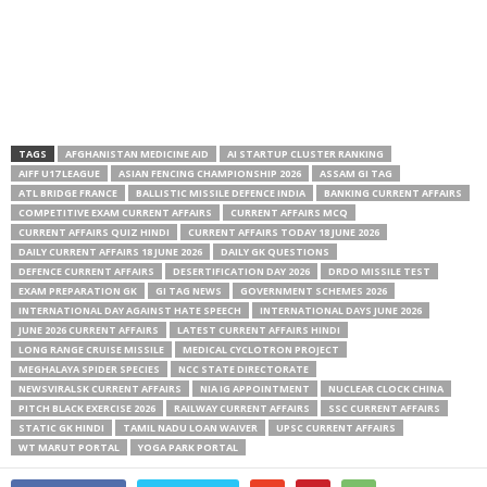
TAGS
AFGHANISTAN MEDICINE AID
AI STARTUP CLUSTER RANKING
AIFF U17 LEAGUE
ASIAN FENCING CHAMPIONSHIP 2026
ASSAM GI TAG
ATL BRIDGE FRANCE
BALLISTIC MISSILE DEFENCE INDIA
BANKING CURRENT AFFAIRS
COMPETITIVE EXAM CURRENT AFFAIRS
CURRENT AFFAIRS MCQ
CURRENT AFFAIRS QUIZ HINDI
CURRENT AFFAIRS TODAY 18 JUNE 2026
DAILY CURRENT AFFAIRS 18 JUNE 2026
DAILY GK QUESTIONS
DEFENCE CURRENT AFFAIRS
DESERTIFICATION DAY 2026
DRDO MISSILE TEST
EXAM PREPARATION GK
GI TAG NEWS
GOVERNMENT SCHEMES 2026
INTERNATIONAL DAY AGAINST HATE SPEECH
INTERNATIONAL DAYS JUNE 2026
JUNE 2026 CURRENT AFFAIRS
LATEST CURRENT AFFAIRS HINDI
LONG RANGE CRUISE MISSILE
MEDICAL CYCLOTRON PROJECT
MEGHALAYA SPIDER SPECIES
NCC STATE DIRECTORATE
NEWSVIRALSK CURRENT AFFAIRS
NIA IG APPOINTMENT
NUCLEAR CLOCK CHINA
PITCH BLACK EXERCISE 2026
RAILWAY CURRENT AFFAIRS
SSC CURRENT AFFAIRS
STATIC GK HINDI
TAMIL NADU LOAN WAIVER
UPSC CURRENT AFFAIRS
WT MARUT PORTAL
YOGA PARK PORTAL