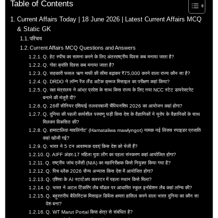
Table of Contents
Current Affairs Today | 18 June 2026 | Latest Current Affairs MCQ
& Static GK
परिचय
Current Affairs MCQ Questions and Answers
Q. हेट स्पीच का सामना करने के लिए अंतरराष्ट्रीय दिवस कब मनाया जाता है?
Q. गोवा क्रांति दिवस कब मनाया जाता है?
Q. सहकारी फसल ऋण माफी की सीमा बढ़ाकर ₹75,000 करने वाला राज्य कौन सा है?
Q. DRDO ने लॉन्ग रेंज लैंड अटैक क्रूज मिसाइल का परीक्षण कहां किया?
Q. रक्षा मंत्रालय ने आंध्र प्रदेश के साथ किस राज्य के लिए नया NCC स्टेट डायरेक्टरेट
बनाने की मंजूरी दी?
Q. 26वीं सीनियर एशियाई तलवारबाजी चैंपियनशिप 2026 का आयोजन कहां होगा?
Q. दुनिया की पहली कार्यशील परमाणु घड़ी किस देश के वैज्ञानिकों ने यूरोप के वैज्ञानिकों के साथ
मिलकर विकसित की?
Q. हामाटालिवा मावलिंगोट’ (Hamataliwa mawlyngot) नामक नई लिंक्स स्पाइडर प्रजाति
कहां खोजी गई?
Q. भारत ने 5 टन आवश्यक दवाएं किस देश को भेजी हैं?
Q. AIFF अंडर-17 महिला युवा लीग का पहला संस्करण कहां आयोजित होगा?
Q. राष्ट्रीय जांच एजेंसी (NIA) का महानिरीक्षक किसे नियुक्त किया गया है?
Q. पिच ब्लैक 2026 सैन्य अभ्यास किस देश में आयोजित होगा?
Q. एशिया के AI स्टार्टअप क्लस्टर में पहला स्थान किसे मिला?
Q. भारत ने अटल टिंकरिंग लैब मॉडल पर आधारित स्कूल इनोवेशन लैब कहां लॉन्च की?
Q. बहुस्तरीय बैलिस्टिक मिसाइल डिफेंस क्षमता हासिल करने वाला भारत दुनिया का कौन सा
देश बना?
Q. WT Marut Portal किस क्षेत्र से संबंधित है?