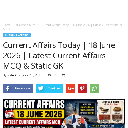
Home
current affairs
Current Affairs Today | 18 June 2026 | Latest Current Affairs
MCQ...
CURRENT AFFAIRS
Current Affairs Today | 18 June
2026 | Latest Current Affairs
MCQ & Static GK
By
admin
-
June 18, 2026
98
0
Facebook
Twitter