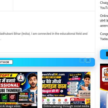
Chatgp
YouTu
Onlin
लोगों 
आसान 
Congr
dhubani Bihar (India). I am connected in the educational field and
Yadav
.
UTHOR
e Ai image video
Online earning through social media