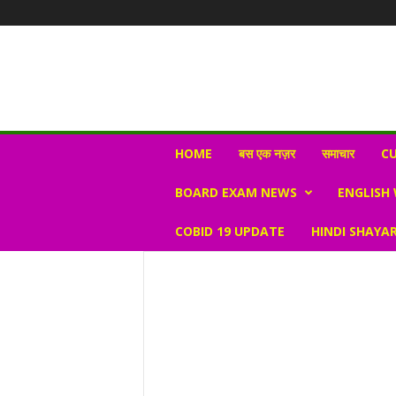
N
HOME
बस एक नज़र
समाचार
CU
e
w
BOARD EXAM NEWS
ENGLISH
s
V
COBID 19 UPDATE
HINDI SHAYAR
i
r
a
l
S
K