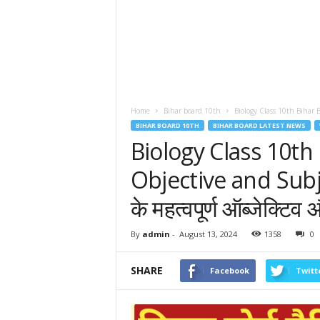
Home
Bihar board 10th
Biology Class 10th Bihar Bo
BIHAR BOARD 10TH
BIHAR BOARD LATEST NEWS
Biology Class 10th 
Objective and Subject
के महत्वपूर्ण ऑब्जेक्टिव 
By
admin
-
August 13, 2024
1358
0
SHARE
Facebook
Twitt