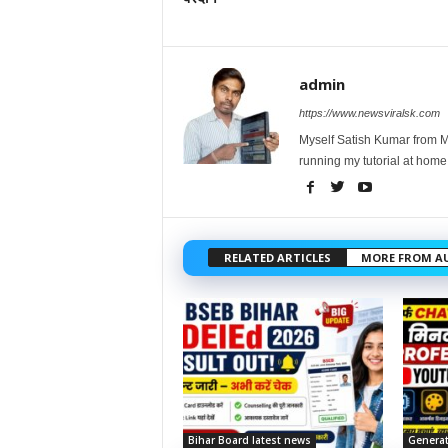
admin
https://www.newsviralsk.com
Myself Satish Kumar from Ma
running my tutorial at home
RELATED ARTICLES
MORE FROM A
Bihar Board latest news
Generat