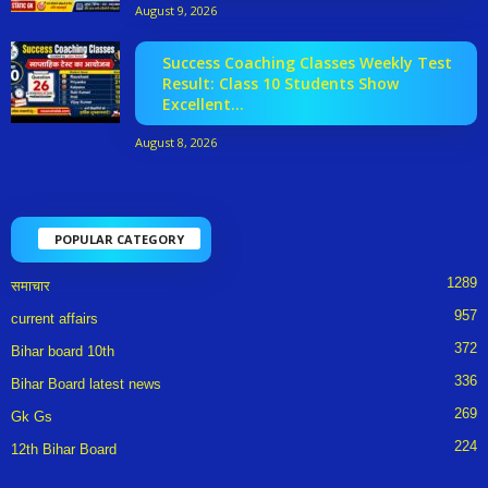
August 9, 2026
Success Coaching Classes Weekly Test
Result: Class 10 Students Show
Excellent...
August 8, 2026
POPULAR CATEGORY
1289
समाचार
957
current affairs
372
Bihar board 10th
336
Bihar Board latest news
269
Gk Gs
224
12th Bihar Board