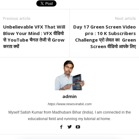
Previous article
Next article
Unbelievable VFX That Will
Day 17 Green Screen Video
Blow Your Mind : VFX वीडियो
pro : 10 K Subscribers
से YouTube चैनल तेजी से Grow
Challenge प्रो लेवल का Green
करता क्यों
Screen वीडियो आपके लिए
admin
https://www.newsviralsk.com
Myself Satish Kumar from Madhubani Bihar (India). I am connected in the
educational field and running my tutorial at home.