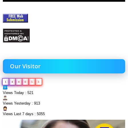
Our Visitor
1
4
4
0
5
3
Views Today : 521
Views Yesterday : 913
Views Last 7 days : 5055