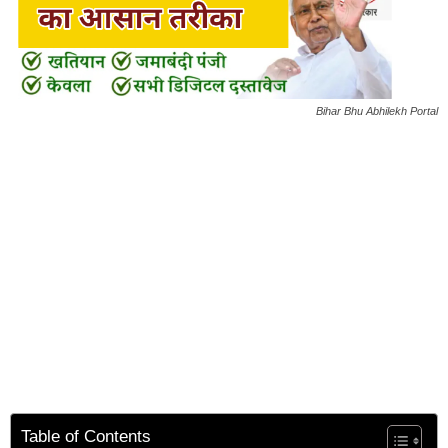
Bihar Bhu Abhilekh Portal
Table of Contents