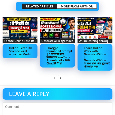
RELATED ARTICLES
MORE FROM AUTHOR
Science Online Test 10th
Generate Ai image video
Online earning through social media
Online Test 10th
Chatgpt
Learn Online
Science viral
thumbnail prompt
Work with
objective Model
| 1 मिनट में बनाएं
NewsViralSK.com
प्रोफेशनल YouTube
|
Thumbnail – सिर्फ
NewsViralSK.com
ChatGPT से!
के साथ सीखें और शुरू करें
ऑनलाइन काम
LEAVE A REPLY