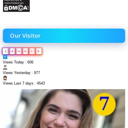
Our Visitor
1
4
4
0
1
8
Views Today : 606
Views Yesterday : 977
Views Last 7 days : 4543