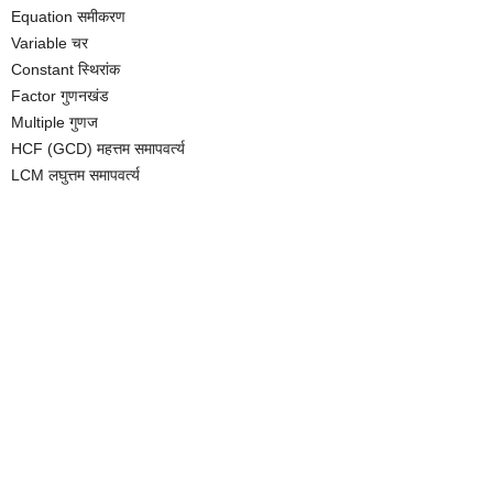
Equation समीकरण
Variable चर
Constant स्थिरांक
Factor गुणनखंड
Multiple गुणज
HCF (GCD) महत्तम समापवर्त्य
LCM लघुत्तम समापवर्त्य