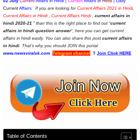
02 July
Current
Affairs in Hindi |
Current
Affairs in
Hindi
| Daily
Current
Affairs
: If you are looking for
Current Affairs 2021 in Hindi,
Current Affairs in Hindi , Current Affairs Hindi ,
current affairs in
hindi 2020-21
” than this is the right place to find out “
current
affairs in hindi question answer
“, here you can get current
affairs in hindi easily. You can also share this post
current affairs
in hindi
. That’s why you should JOIN this portal
www.newsviralsk.com
Telegram channel
?
Join Click HERE
Table of Contents