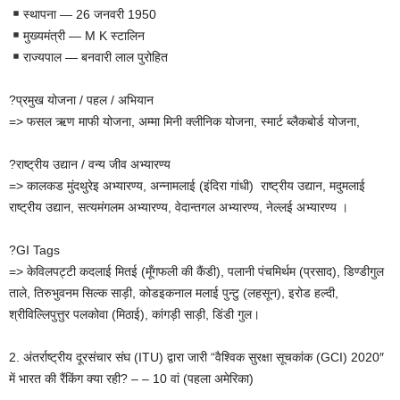
स्थापना — 26 जनवरी 1950
मुख्यमंत्री — M K स्टालिन
राज्यपाल — बनवारी लाल पुरोहित
?प्रमुख योजना / पहल / अभियान
=> फसल ऋण माफी योजना, अम्मा मिनी क्लीनिक योजना, स्मार्ट ब्लैकबोर्ड योजना,
?राष्ट्रीय उद्यान / वन्य जीव अभ्यारण्य
=> कालकड मुंदथुरेइ अभ्यारण्य, अन्नामलाई (इंदिरा गांधी) राष्ट्रीय उद्यान, मदुमलाई
राष्ट्रीय उद्यान, सत्यमंगलम अभ्यारण्य, वेदान्तगल अभ्यारण्य, नेल्लई अभ्यारण्य ।
?GI Tags
=> केविलपट्टी कदलाई मितई (मूँगफली की कैंडी), पलानी पंचमिर्थम (प्रसाद), डिण्डीगुल
ताले, तिरुभुवनम सिल्क साड़ी, कोडइकनाल मलाई पुन्टु (लहसून), इरोड हल्दी,
श्रीविल्लिपुत्तुर पलकोवा (मिठाई), कांगड़ी साड़ी, डिंडी गुल।
2. अंतर्राष्ट्रीय दूरसंचार संघ (ITU) द्वारा जारी “वैश्विक सुरक्षा सूचकांक (GCI) 2020″
में भारत की रैंकिंग क्या रही? – – 10 वां (पहला अमेरिका)