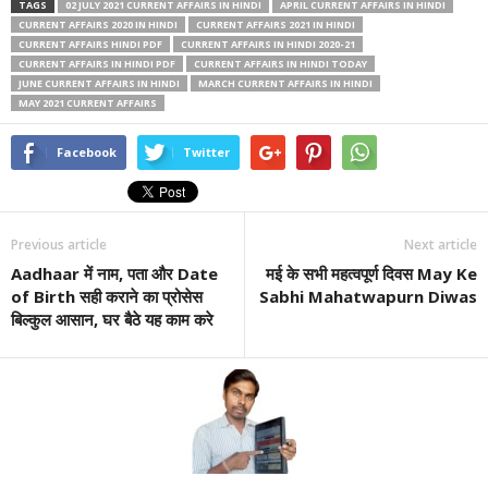
TAGS
02 JULY 2021 CURRENT AFFAIRS IN HINDI
APRIL CURRENT AFFAIRS IN HINDI
CURRENT AFFAIRS 2020 IN HINDI
CURRENT AFFAIRS 2021 IN HINDI
CURRENT AFFAIRS HINDI PDF
CURRENT AFFAIRS IN HINDI 2020-21
CURRENT AFFAIRS IN HINDI PDF
CURRENT AFFAIRS IN HINDI TODAY
JUNE CURRENT AFFAIRS IN HINDI
MARCH CURRENT AFFAIRS IN HINDI
MAY 2021 CURRENT AFFAIRS
Facebook
Twitter
Previous article
Next article
Aadhaar में नाम, पता और Date
मई के सभी महत्वपूर्ण दिवस May Ke
of Birth सही कराने का प्रोसेस
Sabhi Mahatwapurn Diwas
बिल्कुल आसान, घर बैठे यह काम करे