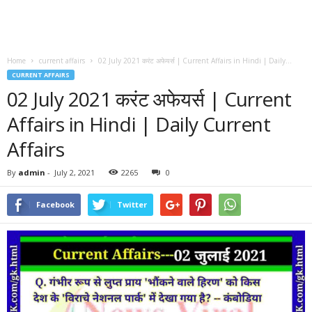
Home
current affairs
02 July 2021 करंट अफेयर्स | Current Affairs in Hindi | Daily...
CURRENT AFFAIRS
02 July 2021 करंट अफेयर्स | Current
Affairs in Hindi | Daily Current
Affairs
By
admin
-
July 2, 2021
2265
0
Facebook
Twitter