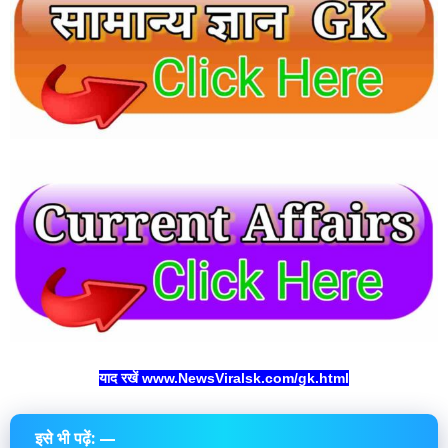
याद रखें www.NewsViralsk.com/gk.html
इसे भी पढ़ें: —