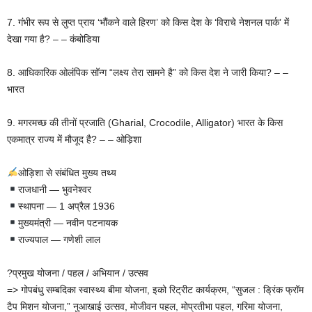
7. गंभीर रूप से लुप्त प्राय ‘भौंकने वाले हिरण’ को किस देश के ‘विराचे नेशनल पार्क’ में
देखा गया है? – – कंबोडिया
8. आधिकारिक ओलंपिक सॉन्ग “लक्ष्य तेरा सामने है” को किस देश ने जारी किया? – –
भारत
9. मगरमच्छ की तीनों प्रजाति (Gharial, Crocodile, Alligator) भारत के किस
एकमात्र राज्य में मौजूद है? – – ओड़िशा
ओड़िशा से संबंधित मुख्य तथ्य
राजधानी — भुवनेश्वर
स्थापना — 1 अप्रैल 1936
मुख्यमंत्री — नवीन पटनायक
राज्यपाल — गणेशी लाल
?प्रमुख योजना / पहल / अभियान / उत्सव
=> गोपबंधु सम्बदिका स्वास्थ्य बीमा योजना, इको रिट्रीट कार्यक्रम, “सुजल : ड्रिंक फ्रॉम
टैप मिशन योजना,” नुआखाई उत्सव, मोजीवन पहल, मोप्रतीभा पहल, गरिमा योजना,