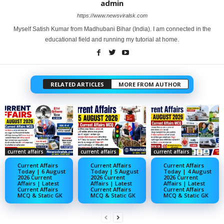
admin
https://www.newsviralsk.com
Myself Satish Kumar from Madhubani Bihar (India). I am connected in the
educational field and running my tutorial at home.
RELATED ARTICLES
MORE FROM AUTHOR
current affairs
current affairs
current affairs
Current Affairs
Current Affairs
Current Affairs
Today | 6 August
Today | 5 August
Today | 4 August
2026 Current
2026 Current
2026 Current
Affairs | Latest
Affairs | Latest
Affairs | Latest
Current Affairs
Current Affairs
Current Affairs
MCQ & Static GK
MCQ & Static GK
MCQ & Static GK