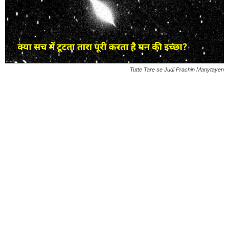
Tutte Tare se Judi Prachin Manytayen