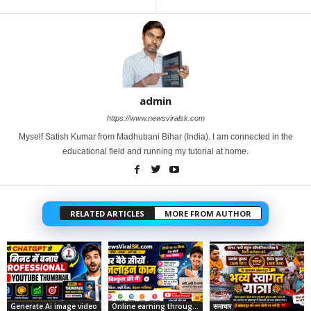
admin
https://www.newsviralsk.com
Myself Satish Kumar from Madhubani Bihar (India). I am connected in the
educational field and running my tutorial at home.
RELATED ARTICLES
MORE FROM AUTHOR
Generate Ai image video
Online earning through social media
समाचार