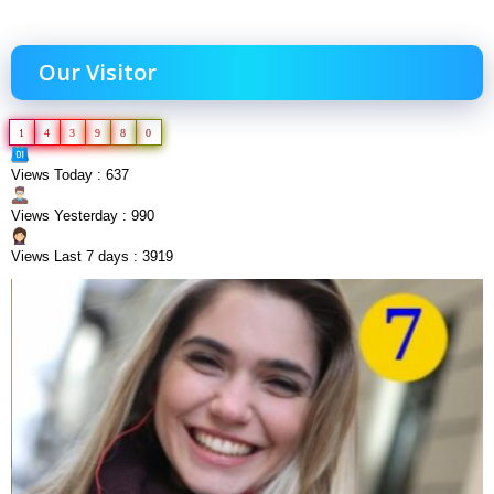
Our Visitor
1
4
3
9
8
0
Views Today : 637
Views Yesterday : 990
Views Last 7 days : 3919