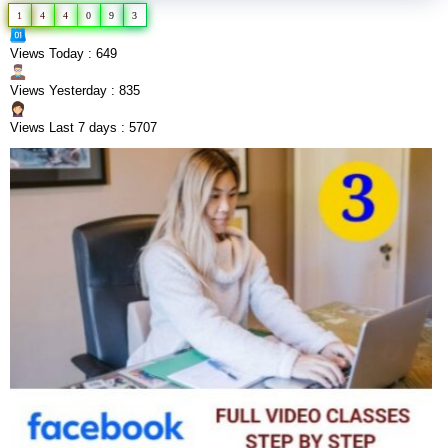
1
4
4
0
9
3
Views Today : 649
Views Yesterday : 835
Views Last 7 days : 5707