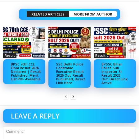
RELATED ARTICLES
MORE FROM AUTHOR
Result
Result
Result
BPSC 70th CCE
SSC Delhi Police
BPSSC Bihar
Final Result 2026
Constable
Police Sub
Declared | Result
Executive Result
Inspector SI
Published, Merit
2026 Out: Result
Result 2026
List PDF Available
Published, Direct
Out: Direct Link
Link Here
Active
LEAVE A REPLY