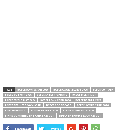
TAGS
BCECE ADMISSION 2026
BCECE COUNSELLING 2026
BCECE CUT OFF
BCECE CUT OFF 2026
BCECE LATEST UPDATE
BCECE MERIT LIST
BCECE MERIT LIST 2026
BCECE RANK CARD 2026
BCECE RESULT 2026
BCECE RESULT DOWNLOAD
BCECE SCORE CARD
BCECE SCORE CARD 2026
BCECEB RESULT
BCECEB RESULT 2026
BIHAR ADMISSION 2026
BIHAR COMBINED ENTRANCE RESULT
BIHAR ENTRANCE EXAM RESULT
Facebook
Twitter