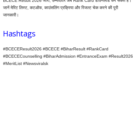
BCECE Result 2026 जारी, उम्मीदवार अब Rank Card डाउनलोड कर सकते हैं।
जानें मेरिट लिस्ट, कटऑफ, काउंसलिंग प्रक्रिया और रिजल्ट चेक करने की पूरी
जानकारी।
Hashtags
#BCECEResult2026 #BCECE #BiharResult #RankCard
#BCECECounselling #BiharAdmission #EntranceExam #Result2026
#MeritList #Newsviralsk