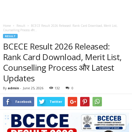
Home
Result
BCECE Result 2026 Released: Rank Card Download, Merit List,
Counselling Process और...
RESULT
BCECE Result 2026 Released:
Rank Card Download, Merit List,
Counselling Process और Latest
Updates
By
admin
-
June 25, 2026
132
0
Facebook
Twitter