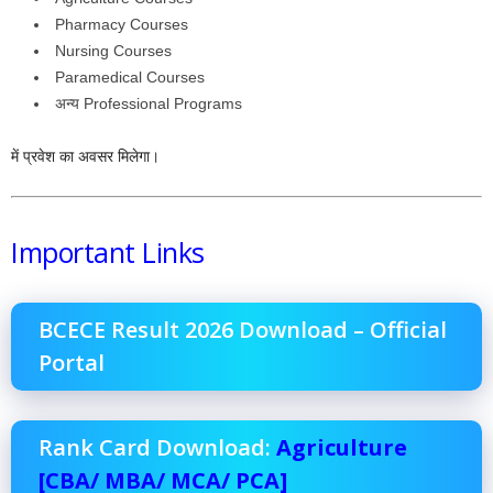
Pharmacy Courses
Nursing Courses
Paramedical Courses
अन्य Professional Programs
में प्रवेश का अवसर मिलेगा।
Important Links
BCECE Result 2026 Download – Official
Portal
Rank Card Download:
Agriculture
[CBA/ MBA/ MCA/ PCA]