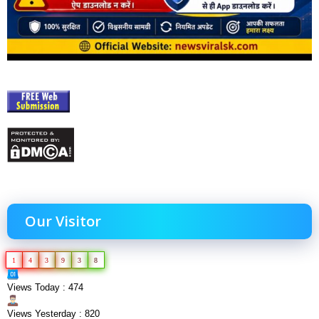
Our Visitor
1
4
3
9
3
8
Views Today : 474
Views Yesterday : 820