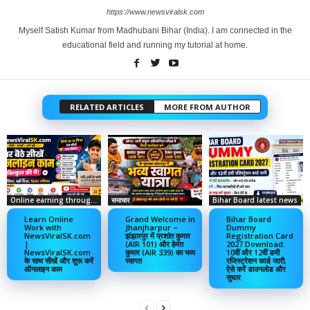
https://www.newsviralsk.com
Myself Satish Kumar from Madhubani Bihar (India). I am connected in the
educational field and running my tutorial at home.
RELATED ARTICLES
MORE FROM AUTHOR
Online earning through social media
समाचार
Bihar Board latest news
Learn Online
Grand Welcome in
Bihar Board
Work with
Jhanjharpur –
Dummy
NewsViralSK.com
झंझारपुर में प्रशांत कुमार
Registration Card
|
(AIR 101) और हेमंत
2027 Download:
NewsViralSK.com
कुमार (AIR 339) का भव्य
10वीं और 12वीं डमी
के साथ सीखें और शुरू करें
स्वागत
रजिस्ट्रेशन कार्ड जारी,
ऑनलाइन काम
ऐसे करें डाउनलोड और
सुधार