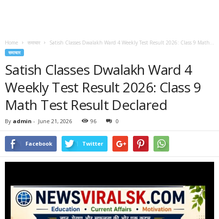
Home
समाचार
Satish Classes Dwalakh Ward 4 Weekly Test Result 2026: Class 9 Math...
समाचार
Satish Classes Dwalakh Ward 4
Weekly Test Result 2026: Class 9
Math Test Result Declared
By
admin
-
June 21, 2026
96
0
Facebook
Twitter