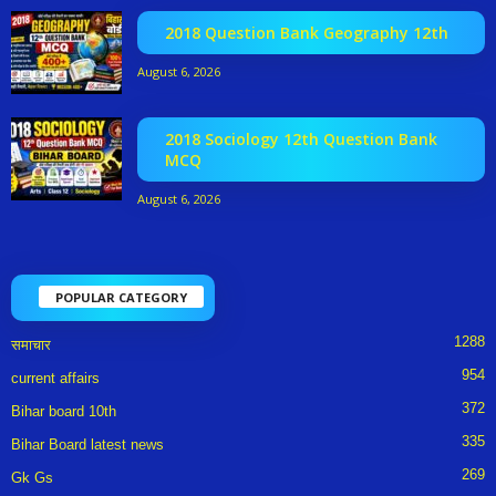
2018 Question Bank Geography 12th
August 6, 2026
2018 Sociology 12th Question Bank
MCQ
August 6, 2026
POPULAR CATEGORY
1288
समाचार
954
current affairs
372
Bihar board 10th
335
Bihar Board latest news
269
Gk Gs