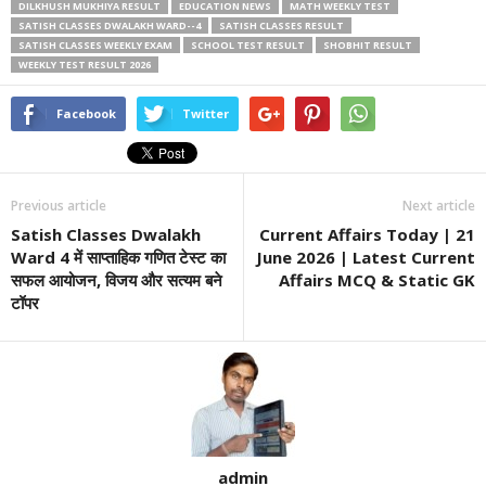
DILKHUSH MUKHIYA RESULT
EDUCATION NEWS
MATH WEEKLY TEST
SATISH CLASSES DWALAKH WARD--4
SATISH CLASSES RESULT
SATISH CLASSES WEEKLY EXAM
SCHOOL TEST RESULT
SHOBHIT RESULT
WEEKLY TEST RESULT 2026
Facebook
Twitter
Previous article
Next article
Satish Classes Dwalakh
Current Affairs Today | 21
Ward 4 में साप्ताहिक गणित टेस्ट का
June 2026 | Latest Current
सफल आयोजन, विजय और सत्यम बने
Affairs MCQ & Static GK
टॉपर
admin