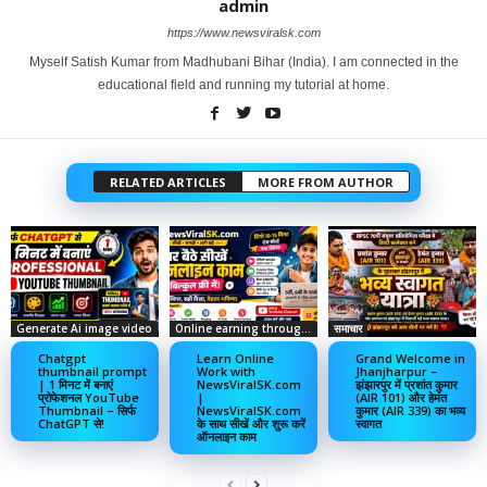
admin
https://www.newsviralsk.com
Myself Satish Kumar from Madhubani Bihar (India). I am connected in the
educational field and running my tutorial at home.
RELATED ARTICLES
MORE FROM AUTHOR
Generate Ai image video
Online earning through social media
समाचार
Chatgpt
Learn Online
Grand Welcome in
thumbnail prompt
Work with
Jhanjharpur –
| 1 मिनट में बनाएं
NewsViralSK.com
झंझारपुर में प्रशांत कुमार
प्रोफेशनल YouTube
|
(AIR 101) और हेमंत
Thumbnail – सिर्फ
NewsViralSK.com
कुमार (AIR 339) का भव्य
ChatGPT से!
के साथ सीखें और शुरू करें
स्वागत
ऑनलाइन काम