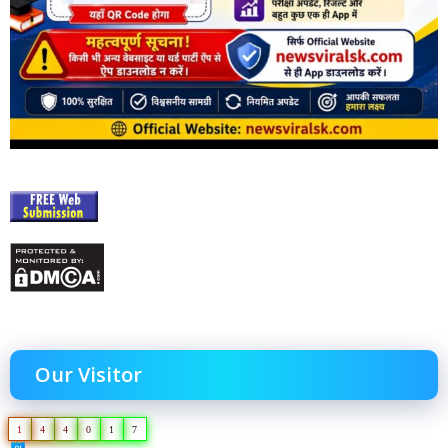
Our Visitor
1
4
4
0
1
7