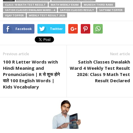
CLASS 10 MATH TEST RESULT
MATH WEEKLY EXAM
MUKESH THIRD RANK
SATISH CLASSES DWALAKH WARD--4
SATISH CLASSES RESULT
SATYAM TOPPER
VIJAY TOPPER
WEEKLY TEST RESULT 2026
Facebook
Twitter
Previous article
Next article
100 R Letter Words with
Satish Classes Dwalakh
Hindi Meaning and
Ward 4 Weekly Test Result
Pronunciation | R से शुरू होने
2026: Class 9 Math Test
वाले 100 English Words |
Result Declared
Kids Vocabulary