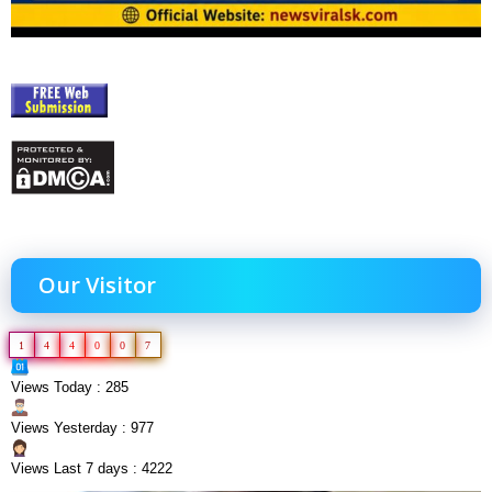
Our Visitor
1
4
4
0
0
7
Views Today : 285
Views Yesterday : 977
Views Last 7 days : 4222