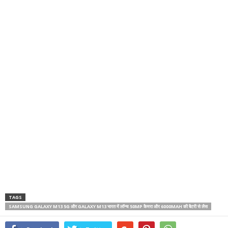
TAGS
SAMSUNG GALAXY M13 5G और GALAXY M13 भारत में लॉन्च 50MP कैमरा और 6000MAH की बैटरी से लैस