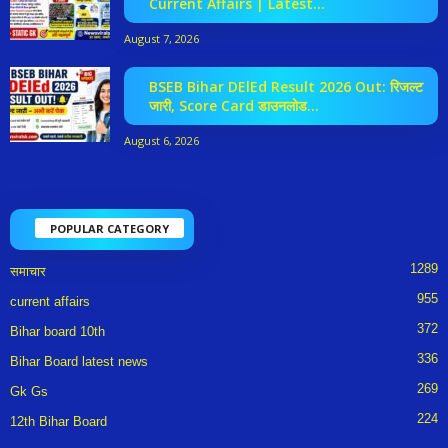
Current Affairs | Latest...
August 7, 2026
BSEB Bihar DElEd Result 2026 Out: रिजल्ट
जारी, Score Card डाउनलोड...
August 6, 2026
POPULAR CATEGORY
1289
समाचार
955
current affairs
372
Bihar board 10th
336
Bihar Board latest news
269
Gk Gs
224
12th Bihar Board