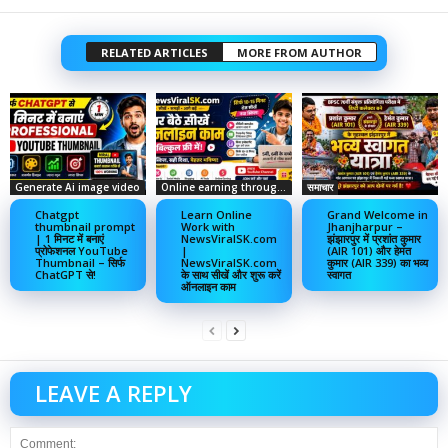
RELATED ARTICLES
MORE FROM AUTHOR
Generate Ai image video
Online earning through social media
समाचार
Chatgpt
Learn Online
Grand Welcome in
thumbnail prompt
Work with
Jhanjharpur –
| 1 मिनट में बनाएं
NewsViralSK.com
झंझारपुर में प्रशांत कुमार
प्रोफेशनल YouTube
|
(AIR 101) और हेमंत
Thumbnail – सिर्फ
NewsViralSK.com
कुमार (AIR 339) का भव्य
ChatGPT से!
के साथ सीखें और शुरू करें
स्वागत
ऑनलाइन काम
LEAVE A REPLY