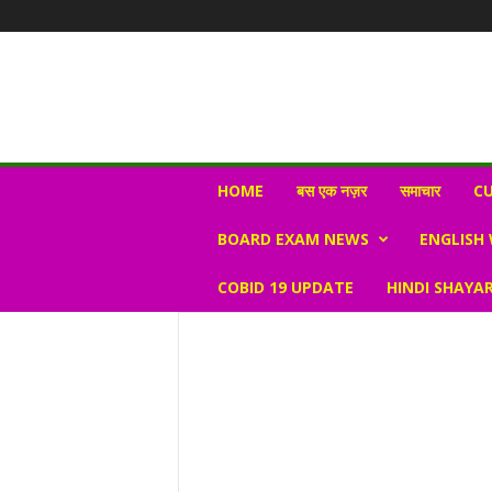
N
HOME
बस एक नज़र
समाचार
CU
e
w
BOARD EXAM NEWS
ENGLISH
s
V
COBID 19 UPDATE
HINDI SHAYAR
i
r
a
l
S
K