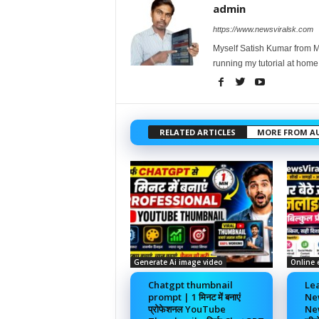
admin
https://www.newsviralsk.com
Myself Satish Kumar from Ma
running my tutorial at home
RELATED ARTICLES
MORE FROM A
Generate Ai image video
Online 
Chatgpt thumbnail
Lea
prompt | 1 मिनट में बनाएं
Ne
प्रोफेशनल YouTube
New