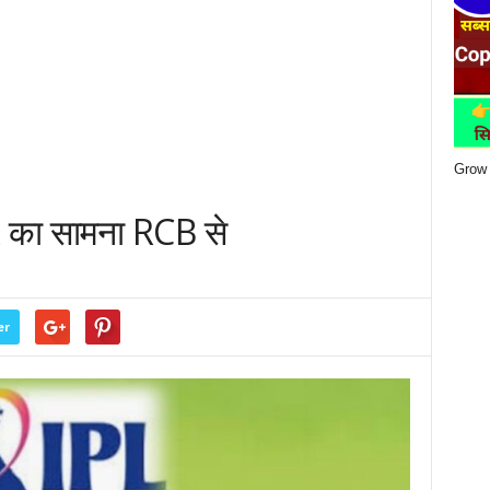
Grow 
 का सामना RCB से
er