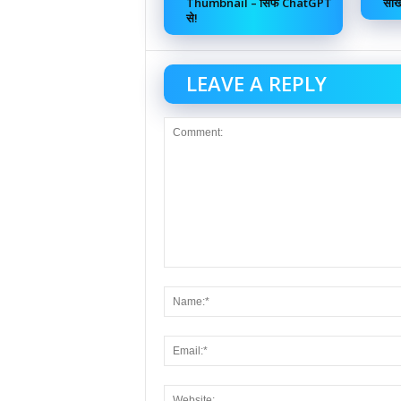
Thumbnail – सिर्फ ChatGPT
सीख
से!
LEAVE A REPLY