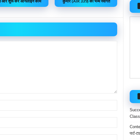
ें और शुरू करें ऑनलाइन काम
कुमार (AIR 339) का भव्य स्वागत
Succe
Class
Conten
पार्ट-ट