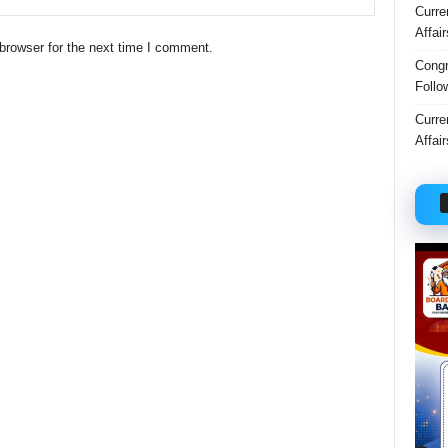
Curre
Affai
browser for the next time I comment.
Congr
Follo
Curre
Affai