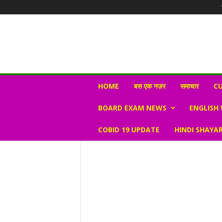
N
HOME
बस एक नज़र
समाचार
CU
e
w
BOARD EXAM NEWS
ENGLISH
s
V
COBID 19 UPDATE
HINDI SHAYAR
i
r
a
l
S
K