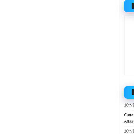
10th 
Curre
Affai
10th 