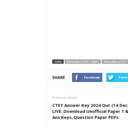
TAGS
DWALAKH LATEST NEWS
DWALAKH LATEST NEW
SHARE
Facebook
Twitt
Previous article
CTET Answer Key 2024 Out (14 Dec
LIVE: Download Unofficial Paper 1 &
Ans Keys, Question Paper PDFs