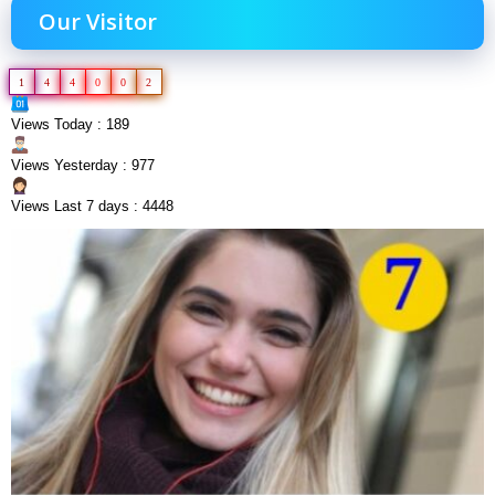
Our Visitor
1
4
4
0
0
2
Views Today : 189
Views Yesterday : 977
Views Last 7 days : 4448