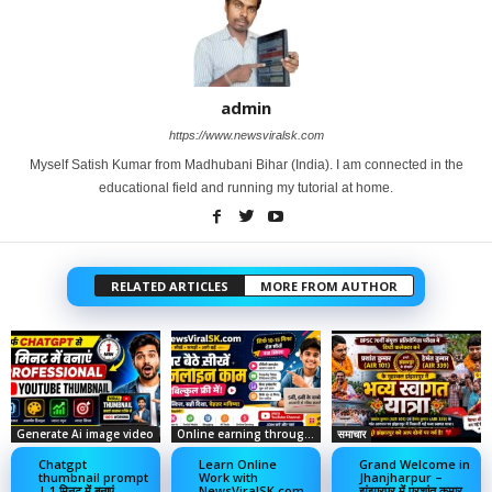
admin
https://www.newsviralsk.com
Myself Satish Kumar from Madhubani Bihar (India). I am connected in the
educational field and running my tutorial at home.
RELATED ARTICLES
MORE FROM AUTHOR
Generate Ai image video
Online earning through social media
समाचार
Chatgpt
Learn Online
Grand Welcome in
thumbnail prompt
Work with
Jhanjharpur –
| 1 मिनट में बनाएं
NewsViralSK.com
झंझारपुर में प्रशांत कुमार