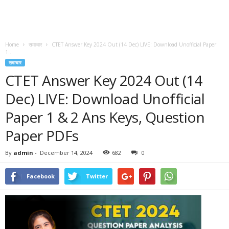
Home
समाचार
CTET Answer Key 2024 Out (14 Dec) LIVE: Download Unofficial Paper
1...
समाचार
CTET Answer Key 2024 Out (14
Dec) LIVE: Download Unofficial
Paper 1 & 2 Ans Keys, Question
Paper PDFs
By
admin
-
December 14, 2024
682
0
Facebook
Twitter