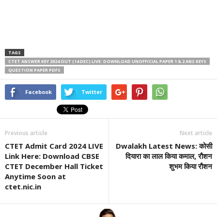
TAGS
CTET ANSWER KEY 2024 OUT (14 DEC) LIVE: DOWNLOAD UNOFFICIAL PAPER 1 & 2 ANS KEYS
QUESTION PAPER PDFS
Facebook
Twitter
Previous article
Next article
CTET Admit Card 2024 LIVE
Dwalakh Latest News: कोसी
Link Here: Download CBSE
दियारा का लाल किया कमाल, रौशन
CTET December Hall Ticket
शुभम किया रौशन
Anytime Soon at
ctet.nic.in