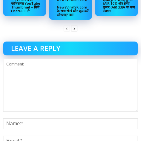
प्रोफेशनल YouTube
|
(AIR 101) और हेमंत
Thumbnail – सिर्फ
NewsViralSK.com
कुमार (AIR 339) का भव्य
ChatGPT से!
के साथ सीखें और शुरू करें
स्वागत
ऑनलाइन काम
LEAVE A REPLY