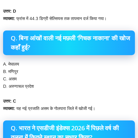
उत्तर: D
व्याख्या:
फ्रांस में 44.3 डिग्री सेल्सियस तक तापमान दर्ज किया गया।
Q. बिना आंखों वाली नई मछली ‘गिचक नाकाना’ की खोज
कहाँ हुई?
A. मेघालय
B. मणिपुर
C. असम
D. अरुणाचल प्रदेश
उत्तर: C
व्याख्या:
यह नई प्रजाति असम के गोलपारा जिले में खोजी गई।
Q. भारत ने एसडीजी इंडेक्स 2026 में पिछले वर्ष की
तुलना में कितने स्थान का सुधार किया?