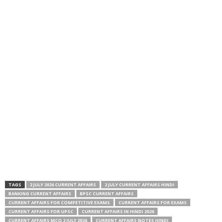
TAGS
2 JULY 2026 CURRENT AFFAIRS
2 JULY CURRENT AFFAIRS HINDI
BANKING CURRENT AFFAIRS
BPSC CURRENT AFFAIRS
CURRENT AFFAIRS FOR COMPETITIVE EXAMS
CURRENT AFFAIRS FOR EXAMS
CURRENT AFFAIRS FOR UPSC
CURRENT AFFAIRS IN HINDI 2026
CURRENT AFFAIRS MCQ 2 JULY 2026
CURRENT AFFAIRS NOTES HINDI