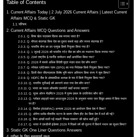
Table of Contents
Current Affairs Today | 2 July 2026 Current Affairs | Latest Current
Affairs MCQ & Static GK
परिचय
Current Affairs MCQ Questions and Answers
Q. विश्व खेल पत्रकार दिवस कब मनाया जाता है?
Q. मोंगला बंदरगाह किस देश का दूसरा सबसे बड़ा और व्यस्त बंदरगाह है?
Q. भारतीय सेना का उप प्रमुख किसे नियुक्त किया गया है?
Q. 1 जुलाई 2026 को भारतीय स्टेट बैंक का कौन-सा स्थापना दिवस मनाया गया?
Q. 29वां राष्ट्रीय ई-गवर्नेंस सम्मेलन कहाँ आयोजित किया गया?
Q. 2026 में सबसे अधिक विदेशी मुद्रा भंडार वाला देश कौन बना?
Q. स्पेशल प्रोटेक्शन ग्रुप (SPG) का नया निदेशक किसे नियुक्त किया गया?
Q. डिजी रोवर जीएनएसएस विशेष भूमि मापन अभियान किस राज्य ने शुरू किया?
Q. HDFC बैंक के अंशकालिक अध्यक्ष के रूप में किसे नियुक्त किया गया?
Q. भारतीय यूपीआई को अपनाने वाला नया देश कौन बना?
Q. भारत का पहला ऑफशोर एयरपोर्ट कहाँ बनाया जाएगा?
Q. यूएस ओपन बैडमिंटन 2026 में पुरुष एकल के उपविजेता कौन रहे?
Q. ग्लोबल हाइड्रो पावर आउटलुक 2026 के अनुसार भारत जल विद्युत क्षमता में किस स्थान
पर है?
Q. रिमपैक (RIMPAC) अभ्यास 2026 का आयोजन किस देश ने किया?
Q. ओमेगा ब्लॉक मौसमीय घटना के कारण भीषण हीट वेव किस देश में दर्ज की गई?
Q. बिना आंखों वाली नई मछली ‘गिचक नाकाना’ की खोज कहाँ हुई?
Q. भारत ने एसडीजी इंडेक्स 2026 में पिछले वर्ष की तुलना में कितने स्थान का सुधार किया?
Static GK One Liner Questions Answers
परीक्षा के लिए महत्वपूर्ण तथ्य