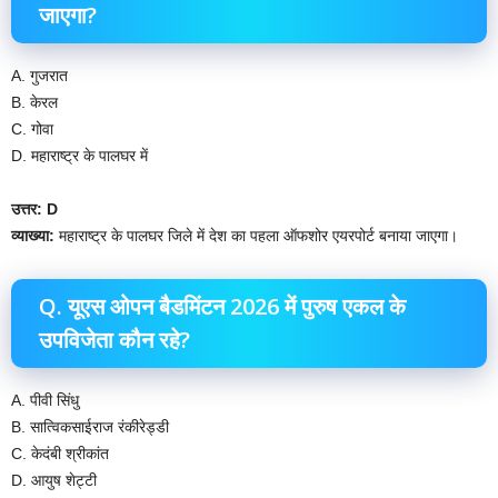
जाएगा?
A. गुजरात
B. केरल
C. गोवा
D. महाराष्ट्र के पालघर में
उत्तर: D
व्याख्या:
महाराष्ट्र के पालघर जिले में देश का पहला ऑफशोर एयरपोर्ट बनाया जाएगा।
Q. यूएस ओपन बैडमिंटन 2026 में पुरुष एकल के
उपविजेता कौन रहे?
A. पीवी सिंधु
B. सात्विकसाईराज रंकीरेड्डी
C. केदंबी श्रीकांत
D. आयुष शेट्टी