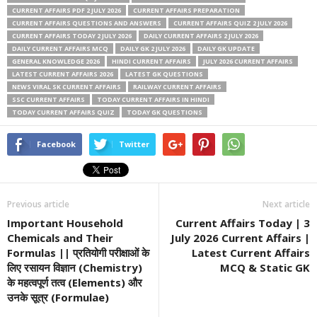
CURRENT AFFAIRS PDF 2 JULY 2026
CURRENT AFFAIRS PREPARATION
CURRENT AFFAIRS QUESTIONS AND ANSWERS
CURRENT AFFAIRS QUIZ 2 JULY 2026
CURRENT AFFAIRS TODAY 2 JULY 2026
DAILY CURRENT AFFAIRS 2 JULY 2026
DAILY CURRENT AFFAIRS MCQ
DAILY GK 2 JULY 2026
DAILY GK UPDATE
GENERAL KNOWLEDGE 2026
HINDI CURRENT AFFAIRS
JULY 2026 CURRENT AFFAIRS
LATEST CURRENT AFFAIRS 2026
LATEST GK QUESTIONS
NEWS VIRAL SK CURRENT AFFAIRS
RAILWAY CURRENT AFFAIRS
SSC CURRENT AFFAIRS
TODAY CURRENT AFFAIRS IN HINDI
TODAY CURRENT AFFAIRS QUIZ
TODAY GK QUESTIONS
Facebook
Twitter
Previous article
Next article
Important Household
Current Affairs Today | 3
Chemicals and Their
July 2026 Current Affairs |
Formulas || प्रतियोगी परीक्षाओं के
Latest Current Affairs
लिए रसायन विज्ञान (Chemistry)
MCQ & Static GK
के महत्वपूर्ण तत्व (Elements) और
उनके सूत्र (Formulae)