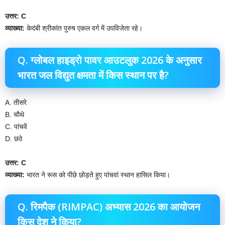
उत्तर: C
व्याख्या:
केदंबी श्रीकांत पुरुष एकल वर्ग में उपविजेता रहे।
Q. ग्लोबल हाइड्रो पावर आउटलुक 2026 के अनुसार
भारत जल विद्युत क्षमता में किस स्थान पर है?
A. तीसरे
B. चौथे
C. पांचवें
D. छठे
उत्तर: C
व्याख्या:
भारत ने रूस को पीछे छोड़ते हुए पांचवां स्थान हासिल किया।
Q. रिमपैक (RIMPAC) अभ्यास 2026 का आयोजन
किस देश ने किया?