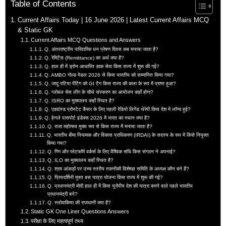
Table of Contents
Current Affairs Today | 16 June 2026 | Latest Current Affairs MCQ
& Static GK
Current Affairs MCQ Questions and Answers
Q. अंतरराष्ट्रीय पारिवारिक धन प्रेषण दिवस कब मनाया जाता है?
Q. रेमिटेंस (Remittance) का अर्थ क्या है?
Q. हाल ही में ड्रोन आधारित डाक सेवा किस राज्य में शुरू की गई?
Q. AMBO गोल्ड मेडल 2026 से किस भारतीय को सम्मानित किया गया?
Q. जादू पटिया पेंटिंग को GI टैग किस राज्य की कला के रूप में प्राप्त हुआ?
Q. ग्लोबल चेस लीग के चौथे संस्करण का आयोजन कहाँ होगा?
Q. ISRO का मुख्यालय कहाँ स्थित है?
Q. एडवांस्ड प्रोस्टेट कैंसर के लिए पहली रेडियो लिगेंड थेरेपी किस देश में लॉन्च हुई?
Q. हेनले पासपोर्ट इंडेक्स 2026 में भारत का स्थान क्या है?
Q. राजा महोत्सव मुख्य रूप से किस राज्य में मनाया जाता है?
Q. भारतीय बीमा नियामक और विकास प्राधिकरण (IRDAI) के सदस्य के रूप में किसे नियुक्त
किया गया?
Q. गिग और प्लेटफॉर्म वर्कर्स के लिए वैश्विक संधि किस संगठन ने अपनाई?
Q. ILO का मुख्यालय कहाँ स्थित है?
Q. श्रम आंकड़ों पर उच्च स्तरीय तकनीकी विशेषज्ञ समिति के अध्यक्ष कौन बने हैं?
Q. प्रियदर्शिनी मुफ्त बस यात्रा योजना किस राज्य में शुरू की गई?
Q. प्रधानमंत्री मोदी हाल ही में किस यूरोपीय देश की यात्रा करने वाले पहले भारतीय
प्रधानमंत्री बने?
Q. स्लोवाकिया की राजधानी क्या है?
Static GK One Liner Questions Answers
परीक्षा के लिए महत्वपूर्ण तथ्य