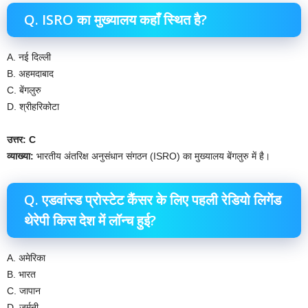
Q. ISRO का मुख्यालय कहाँ स्थित है?
A. नई दिल्ली
B. अहमदाबाद
C. बेंगलुरु
D. श्रीहरिकोटा
उत्तर: C
व्याख्या:
भारतीय अंतरिक्ष अनुसंधान संगठन (ISRO) का मुख्यालय बेंगलुरु में है।
Q. एडवांस्ड प्रोस्टेट कैंसर के लिए पहली रेडियो लिगेंड
थेरेपी किस देश में लॉन्च हुई?
A. अमेरिका
B. भारत
C. जापान
D. जर्मनी