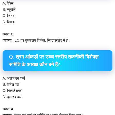
A. पेरिस
B. न्यूयॉर्क
C. जिनेवा
D. वियना
उत्तर: C
व्याख्या:
ILO का मुख्यालय जिनेवा, स्विट्जरलैंड में है।
Q. श्रम आंकड़ों पर उच्च स्तरीय तकनीकी विशेषज्ञ
समिति के अध्यक्ष कौन बने हैं?
A. अलक एन शर्मा
B. दिनेश पंत
C. गिल्बर्ट हंगबो
D. कुमार शंकर
उत्तर: A