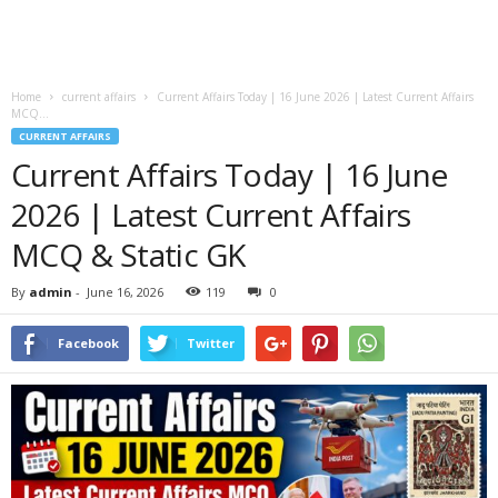
Home
current affairs
Current Affairs Today | 16 June 2026 | Latest Current Affairs
MCQ...
CURRENT AFFAIRS
Current Affairs Today | 16 June
2026 | Latest Current Affairs
MCQ & Static GK
By
admin
-
June 16, 2026
119
0
Facebook
Twitter