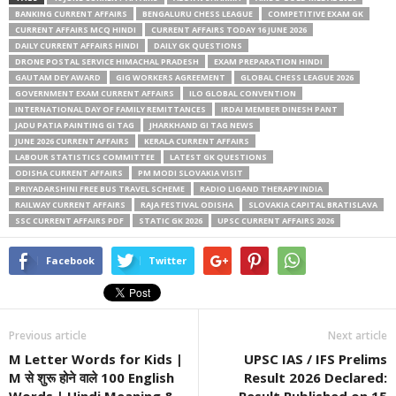
BANKING CURRENT AFFAIRS
BENGALURU CHESS LEAGUE
COMPETITIVE EXAM GK
CURRENT AFFAIRS MCQ HINDI
CURRENT AFFAIRS TODAY 16 JUNE 2026
DAILY CURRENT AFFAIRS HINDI
DAILY GK QUESTIONS
DRONE POSTAL SERVICE HIMACHAL PRADESH
EXAM PREPARATION HINDI
GAUTAM DEY AWARD
GIG WORKERS AGREEMENT
GLOBAL CHESS LEAGUE 2026
GOVERNMENT EXAM CURRENT AFFAIRS
ILO GLOBAL CONVENTION
INTERNATIONAL DAY OF FAMILY REMITTANCES
IRDAI MEMBER DINESH PANT
JADU PATIA PAINTING GI TAG
JHARKHAND GI TAG NEWS
JUNE 2026 CURRENT AFFAIRS
KERALA CURRENT AFFAIRS
LABOUR STATISTICS COMMITTEE
LATEST GK QUESTIONS
ODISHA CURRENT AFFAIRS
PM MODI SLOVAKIA VISIT
PRIYADARSHINI FREE BUS TRAVEL SCHEME
RADIO LIGAND THERAPY INDIA
RAILWAY CURRENT AFFAIRS
RAJA FESTIVAL ODISHA
SLOVAKIA CAPITAL BRATISLAVA
SSC CURRENT AFFAIRS PDF
STATIC GK 2026
UPSC CURRENT AFFAIRS 2026
Facebook
Twitter
Previous article
Next article
M Letter Words for Kids |
UPSC IAS / IFS Prelims
M से शुरू होने वाले 100 English
Result 2026 Declared:
Words | Hindi Meaning &
Result Published on 15