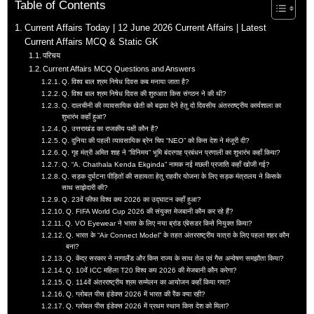
Table of Contents
Current Affairs Today | 12 June 2026 Current Affairs | Latest
Current Affairs MCQ & Static GK
परिचय
Current Affairs MCQ Questions and Answers
Q. विश्व बाल श्रम निषेध दिवस कब मनाया जाता है?
Q. विश्व बाल श्रम निषेध दिवस की शुरुआत किस संगठन ने की थी?
Q. दालचीनी की व्यावसायिक खेती को बढ़ावा देने हेतु दो दिवसीय अंतरराष्ट्रीय कार्यशाला का
शुभारंभ कहाँ हुआ?
Q. उत्तराखंड का राजकीय पक्षी कौन है?
Q. दुनिया की पहली व्यावसायिक ब्रेन चिप “NEO” को किस देश ने मंजूरी दी?
Q. गृह मंत्री अमित शाह ने “विनिमय” भूमि बंदरगाह प्रबंधन प्रणाली का शुभारंभ कहाँ किया?
Q. “A. Chathala Kenda Ekginda” नामक नई मछली प्रजाति कहाँ खोजी गई?
Q. सड़क दुर्घटना पीड़ितों की सहायता हेतु राहवीर योजना के लिए सड़क मंत्रालय ने किसके
साथ साझेदारी की?
Q. 23वें फीफा विश्व कप 2026 का उद्घाटन कहाँ हुआ?
Q. FIFA World Cup 2026 की संयुक्त मेजबानी कौन कर रहे हैं?
Q. VO Eyewear ने भारत के लिए नया ब्रांड एंबेसडर किसे नियुक्त किया?
Q. भारत के “Air Connect Model” के तहत अंतरराष्ट्रीय यात्रा के लिए पहला शहर कौन
बना?
Q. केंद्र सरकार ने नागालैंड और किस राज्य के साथ तेल एवं गैस अन्वेषण समझौता किया?
Q. 10वें ICC महिला T20 विश्व कप 2026 की मेजबानी कौन करेगा?
Q. 114वें अंतरराष्ट्रीय श्रम सम्मेलन का आयोजन कहाँ किया गया?
Q. ग्लोबल पीस इंडेक्स 2026 में भारत की रैंक क्या रही?
Q. ग्लोबल पीस इंडेक्स 2026 में प्रथम स्थान किस देश को मिला?