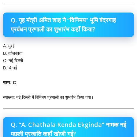
Q. गृह मंत्री अमित शाह ने “विनिमय” भूमि बंदरगाह
प्रबंधन प्रणाली का शुभारंभ कहाँ किया?
A. मुंबई
B. कोलकाता
C. नई दिल्ली
D. चेन्नई
उत्तर: C
व्याख्या:
नई दिल्ली में विनिमय प्रणाली का शुभारंभ किया गया।
Q. “A. Chathala Kenda Ekginda” नामक नई
मछली प्रजाति कहाँ खोजी गई?