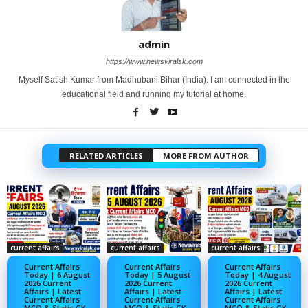
admin
https://www.newsviralsk.com
Myself Satish Kumar from Madhubani Bihar (India). I am connected in the
educational field and running my tutorial at home.
RELATED ARTICLES
MORE FROM AUTHOR
current affairs
current affairs
current affairs
Current Affairs
Current Affairs
Current Affairs
Today | 6 August
Today | 5 August
Today | 4 August
2026 Current
2026 Current
2026 Current
Affairs | Latest
Affairs | Latest
Affairs | Latest
Current Affairs
Current Affairs
Current Affairs
MCQ & Static GK
MCQ & Static GK
MCQ & Static GK