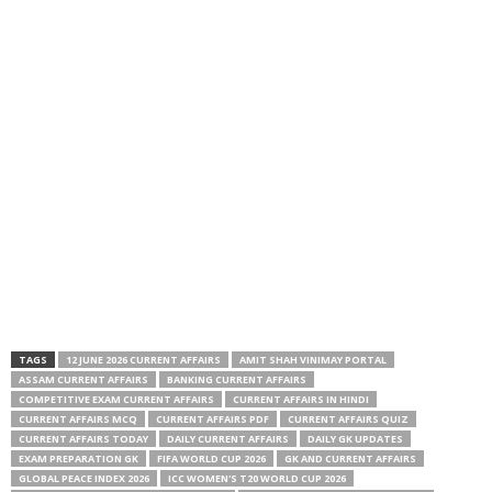
TAGS
12 JUNE 2026 CURRENT AFFAIRS
AMIT SHAH VINIMAY PORTAL
ASSAM CURRENT AFFAIRS
BANKING CURRENT AFFAIRS
COMPETITIVE EXAM CURRENT AFFAIRS
CURRENT AFFAIRS IN HINDI
CURRENT AFFAIRS MCQ
CURRENT AFFAIRS PDF
CURRENT AFFAIRS QUIZ
CURRENT AFFAIRS TODAY
DAILY CURRENT AFFAIRS
DAILY GK UPDATES
EXAM PREPARATION GK
FIFA WORLD CUP 2026
GK AND CURRENT AFFAIRS
GLOBAL PEACE INDEX 2026
ICC WOMEN'S T20 WORLD CUP 2026