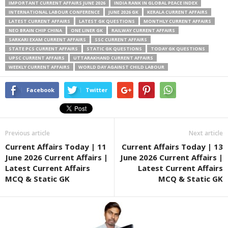
IMPORTANT CURRENT AFFAIRS JUNE 2026
INDIA RANK IN GLOBAL PEACE INDEX
INTERNATIONAL LABOUR CONFERENCE
JUNE 2026 GK
KERALA CURRENT AFFAIRS
LATEST CURRENT AFFAIRS
LATEST GK QUESTIONS
MONTHLY CURRENT AFFAIRS
NEO BRAIN CHIP CHINA
ONE LINER GK
RAILWAY CURRENT AFFAIRS
SARKARI EXAM CURRENT AFFAIRS
SSC CURRENT AFFAIRS
STATE PCS CURRENT AFFAIRS
STATIC GK QUESTIONS
TODAY GK QUESTIONS
UPSC CURRENT AFFAIRS
UTTARAKHAND CURRENT AFFAIRS
WEEKLY CURRENT AFFAIRS
WORLD DAY AGAINST CHILD LABOUR
Facebook
Twitter
Previous article
Next article
Current Affairs Today | 11
Current Affairs Today | 13
June 2026 Current Affairs |
June 2026 Current Affairs |
Latest Current Affairs
Latest Current Affairs
MCQ & Static GK
MCQ & Static GK