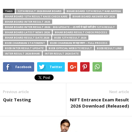
TAGS
12TH RESULT 2026 BIHAR BOARD
BIHAR BOARD 12TH RESULT KAB AAYEGA
BIHAR BOARD 12TH RESULT KAISE CHECK KARE
BIHAR BOARD ANSWER KEY 2026
BIHAR BOARD INTER RESULT 2026
BIHAR BOARD INTER RESULT 2026: : BIG UPDATE – 25 मार्च से पहले जारी होगा 12TH RESULT
BIHAR BOARD LATEST NEWS 2026
BIHAR BOARD RESULT CHECK PROCESS
BIHAR BOARD RESULT DATE 2026
BSEB 12TH RESULT 2026
BSEB CHAIRMAN STATEMENT
BSEB CHAIRMAN का बड़ा बयान – FULL PROCESS
BSEB INTER RESULT UPDATE
BSEB OFFICIAL WEBSITE RESULT
BSEB RESULT LINK
INTER RESULT 2026 BIHAR
INTER RESULT 2026 DATE
Facebook
Twitter
Previous article
Next article
Quiz Testing
NIFT Entrance Exam Result
2026 Download (Released)