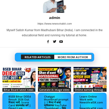
admin
https://www.newsviralsk.com
Myself Satish Kumar from Madhubani Bihar (India). I am connected in the
educational field and running my tutorial at home.
RELATED ARTICLES
MORE FROM AUTHOR
Bihar Board latest news
Generate Ai image video
Online earning through social media
BSEB Bihar DElEd
Chatgpt
Learn Online
Result 2026 Out:
thumbnail prompt
Work with
रिजल्ट जारी, Score
| 1 मिनट में बनाएं
NewsViralSK.com
Card डाउनलोड करें |
प्रोफेशनल YouTube
|
Direct Link
Thumbnail – सिर्फ
NewsViralSK.com