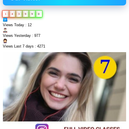
1
4
3
9
9
0
Views Today : 12
Views Yesterday : 977
Views Last 7 days : 4271