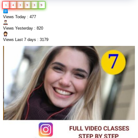
1
4
3
9
3
9
Views Today : 477
Views Yesterday : 820
Views Last 7 days : 3179