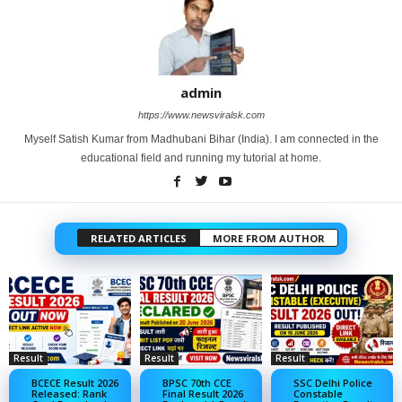
admin
https://www.newsviralsk.com
Myself Satish Kumar from Madhubani Bihar (India). I am connected in the
educational field and running my tutorial at home.
RELATED ARTICLES
MORE FROM AUTHOR
Result
Result
Result
BCECE Result 2026
BPSC 70th CCE
SSC Delhi Police
Released: Rank
Final Result 2026
Constable