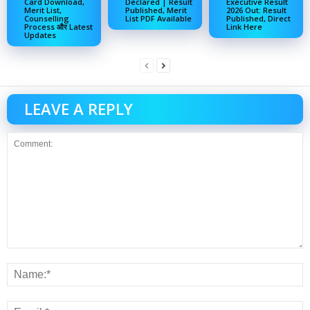
Card Download,
Declared | Result
Executive Result
Merit List,
Published, Merit
2026 Out: Result
Counselling
List PDF Available
Published, Direct
Process और Latest
Link Here
Updates
LEAVE A REPLY