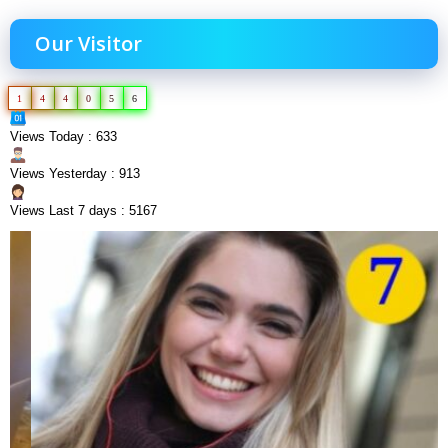
Our Visitor
1
4
4
0
5
6
Views Today : 633
Views Yesterday : 913
Views Last 7 days : 5167