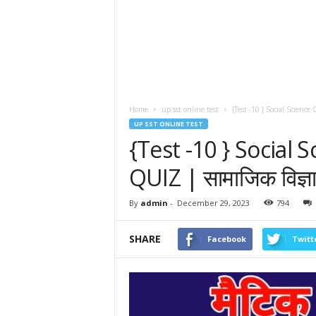
Home
up sst online test
{Test -10 } Social Science 
UP SST ONLINE TEST
{Test -10 } Social 
QUIZ | सामाजिक विज्ञ
By
admin
-
December 29, 2023
794
SHARE
Facebook
Twitt