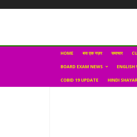
N
HOME
बस एक नज़र
समाचार
CU
e
w
BOARD EXAM NEWS
ENGLISH
s
V
COBID 19 UPDATE
HINDI SHAYAR
i
r
a
l
S
K