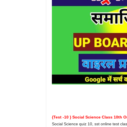
{Test -10 } Social Science Class 10th Onl
Social Science quiz 10, sst online test cla