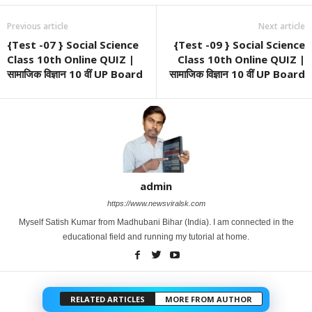
Previous article
Next article
{Test -07 } Social Science
{Test -09 } Social Science
Class 10th Online QUIZ |
Class 10th Online QUIZ |
सामाजिक विज्ञान 10 वीं UP Board
सामाजिक विज्ञान 10 वीं UP Board
admin
https://www.newsviralsk.com
Myself Satish Kumar from Madhubani Bihar (India). I am connected in the
educational field and running my tutorial at home.
RELATED ARTICLES
MORE FROM AUTHOR