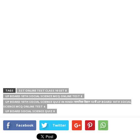
TAGS
SST ONLINE TEST CLASS 10 SET 8
UP BOARD 10TH SOCIAL SCIENCE MCQ ONLINE TEST 8
UP BOARD 10TH SOCIAL SCIENCE QUIZ IN HINDI सामाजिक विज्ञान 10 वीं UP BOARD 10TH SOCIAL
SCIENCE MCQ ONLINE TEST 4
UP BOARD SOCIAL SCIENCE QUIZ 8
Facebook
Twitter