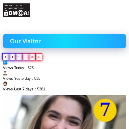
Our Visitor
1
4
4
0
8
0
Views Today : 323
Views Yesterday : 835
Views Last 7 days : 5381