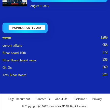
August 9, 2026
POPULAR CATEGORY
1289
समाचार
958
current affairs
372
Bihar board 10th
336
Bihar Board latest news
269
Gk Gs
224
12th Bihar Board
Legal Document
Contact Us
About Us
Disclaimer
Privacy
© Copyright (c) 2022 NewsViralSK All Right Reseved