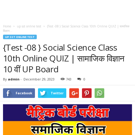
Home
up sst online test
{Test -08 } Social Science Class 10th Online QUIZ | सामाजिक
विज्ञान...
UP SST ONLINE TEST
{Test -08 } Social Science Class
10th Online QUIZ | सामाजिक विज्ञान
10 वीं UP Board
By
admin
-
December 29, 2023
743
0
Facebook
Twitter