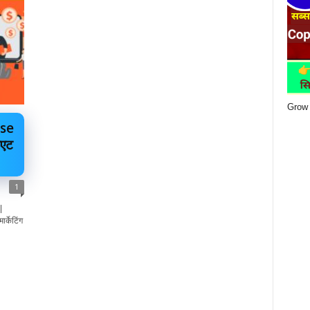
Grow 
ise
एट
1
|
र्केटिंग