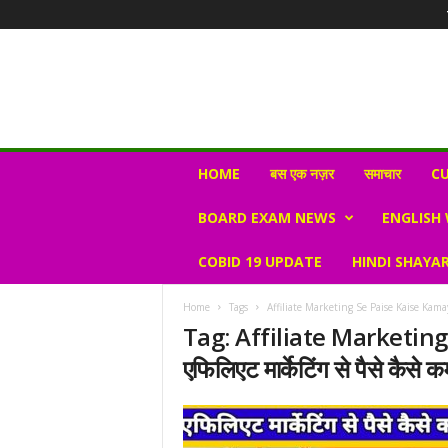
N
HOME
बस एक नज़र
समाचार
CU
e
w
BOARD EXAM NEWS
ENGLISH
s
V
COBID 19 UPDATE
HINDI SHAYAR
i
r
a
Home
Tags
Affiliate Marketing Se Paise Kaise Kamaye 2
l
Tag: Affiliate Marketin
S
एफिलिएट मार्केटिंग से पैसे कैसे क
K