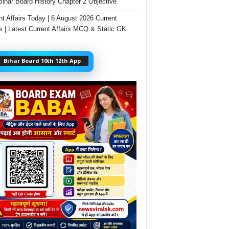
Bihar Board History Chapter 2 Objective
nt Affairs Today | 6 August 2026 Current
rs | Latest Current Affairs MCQ & Static GK
Bihar Board 10th 12th App