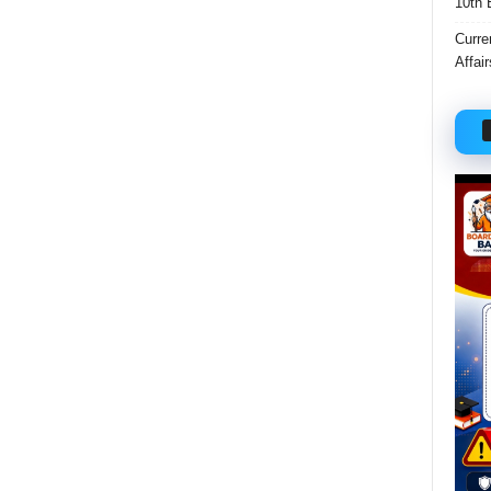
10th 
Curre
Affai