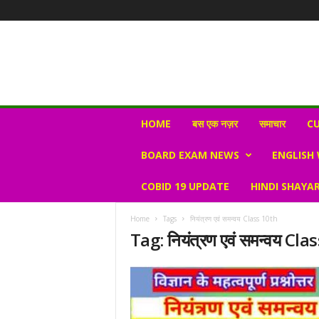
N
HOME
बस एक नज़र
समाचार
CU
e
w
BOARD EXAM NEWS
ENGLISH
s
V
COBID 19 UPDATE
HINDI SHAYAR
i
r
a
Home
Tags
नियंत्रण एवं समन्वय Class 10th
l
Tag: नियंत्रण एवं समन्वय Cl
S
K