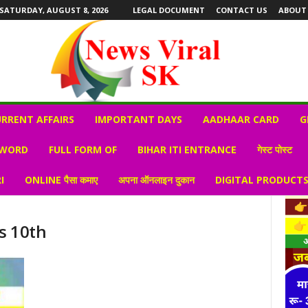
SATURDAY, AUGUST 8, 2026
LEGAL DOCUMENT
CONTACT US
ABOUT
RRENT AFFAIRS
IMPORTANT DAYS
AADHAAR CARD
G
 WORD
FULL FORM OF
BIHAR ITI ENTRANCE
गेस्ट पोस्ट
I
ONLINE पैसा कमाए
अपना ऑनलाइन दुकान
DIGITAL PRODUCT
ass 10th