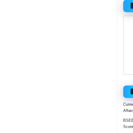
Curre
Affai
BSEB 
Score