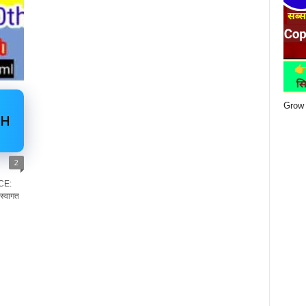
Grow 
TH
2
CE:
 स्वागत