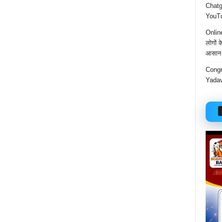
Chatgp
YouTu
Onlin
लोगों 
आसान 
Congr
Yadav