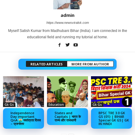
admin
https://www.newsviralsk.com
Myself Satish Kumar from Madhubani Bihar (India). I am connected in the
educational field and running my tutorial at home.
RELATED ARTICLES
MORE FROM AUTHOR
Gk Gs
Education
Gk Gs
Independence
States and
BPSC TRE 3.0 GK
Day important
Capitals | भारत के
GS {01} | BIHAR
QnA
स्वतंत्रता दिवस
राज्य और राजधानी
Special GK GS| GK
– प्रश्नोत्तर
IN HINDI