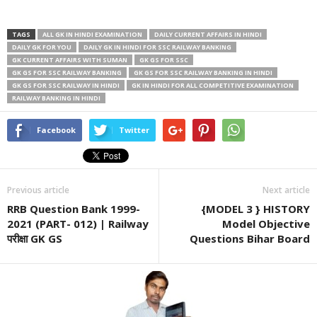
TAGS
ALL GK IN HINDI EXAMINATION
DAILY CURRENT AFFAIRS IN HINDI
DAILY GK FOR YOU
DAILY GK IN HINDI FOR SSC RAILWAY BANKING
GK CURRENT AFFAIRS WITH SUMAN
GK GS FOR SSC
GK GS FOR SSC RAILWAY BANKING
GK GS FOR SSC RAILWAY BANKING IN HINDI
GK GS FOR SSC RAILWAY IN HINDI
GK IN HINDI FOR ALL COMPETITIVE EXAMINATION
RAILWAY BANKING IN HINDI
Facebook
Twitter
Previous article
Next article
RRB Question Bank 1999-
{MODEL 3 } HISTORY
2021 (PART- 012) | Railway
Model Objective
परीक्षा GK GS
Questions Bihar Board