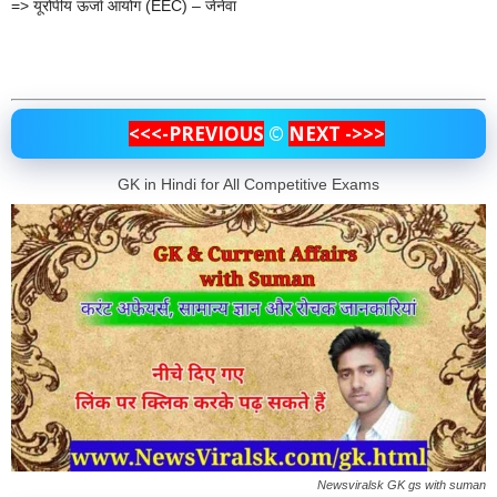
=> यूरोपीय ऊर्जा आयोग (EEC) – जेनेवा
<<<-PREVIOUS
©
NEXT ->>>
GK in Hindi for All Competitive Exams
Newsviralsk GK gs with suman