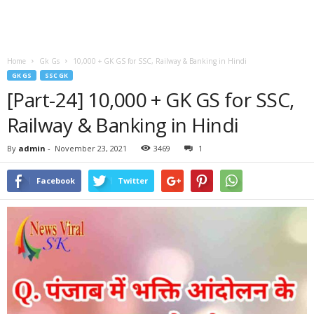
Home
Gk Gs
10,000 + GK GS for SSC, Railway & Banking in Hindi
GK GS
SSC GK
[Part-24] 10,000 + GK GS for SSC,
Railway & Banking in Hindi
By
admin
-
November 23, 2021
3469
1
Facebook
Twitter