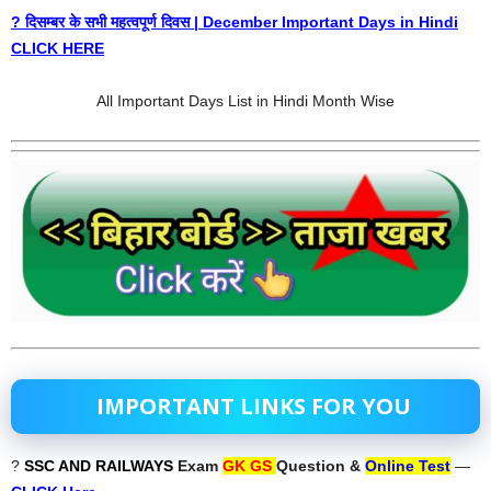
? दिसम्बर के सभी महत्वपूर्ण दिवस | December Important Days in Hindi
CLICK HERE
All Important Days List in Hindi Month Wise
IMPORTANT LINKS FOR YOU
?
SSC AND RAILWAYS
Exam
GK GS
Question &
Online Test
—