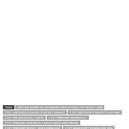
TAGS
CENTRAL BOARD OF SECONDARY EDUCATION CTET RESULT 2026
CTET CERTIFICATE VALIDITY LATEST UPDATE
CTET CERTIFICATE VALIDITY LIFETIME
CTET FEB 2026 RESULT CHECK
CTET FEBRUARY 2026 RESULT
CTET FEBRUARY 2026 RESULT KAISE CHECK KARE ONLINE
CTET FEBRUARY RESULT 2026 DOWNLOAD
CTET MARKSHEET DOWNLOAD 2026