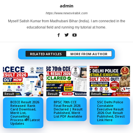
admin
https://www.newsviralsk.com
Myself Satish Kumar from Madhubani Bihar (India). I am connected in the
educational field and running my tutorial at home.
RELATED ARTICLES
MORE FROM AUTHOR
Result
Result
Result
BCECE Result 2026
BPSC 70th CCE
SSC Delhi Police
Released: Rank
Final Result 2026
Constable
Card Download,
Declared | Result
Executive Result
Merit List,
Published, Merit
2026 Out: Result
Counselling
List PDF Available
Published, Direct
Process और Latest
Link Here
Updates