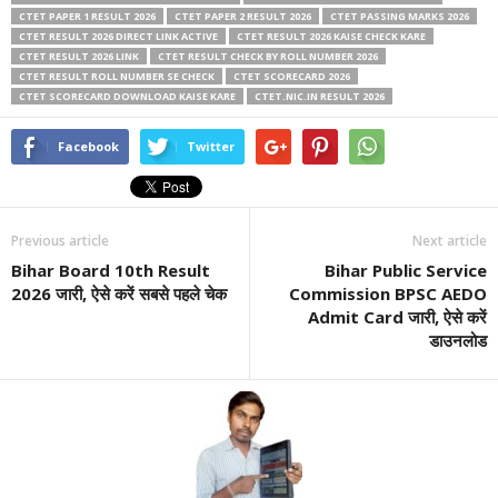
CTET PAPER 1 RESULT 2026
CTET PAPER 2 RESULT 2026
CTET PASSING MARKS 2026
CTET RESULT 2026 DIRECT LINK ACTIVE
CTET RESULT 2026 KAISE CHECK KARE
CTET RESULT 2026 LINK
CTET RESULT CHECK BY ROLL NUMBER 2026
CTET RESULT ROLL NUMBER SE CHECK
CTET SCORECARD 2026
CTET SCORECARD DOWNLOAD KAISE KARE
CTET.NIC.IN RESULT 2026
Facebook
Twitter
Previous article
Next article
Bihar Board 10th Result
Bihar Public Service
2026 जारी, ऐसे करें सबसे पहले चेक
Commission BPSC AEDO
Admit Card जारी, ऐसे करें
डाउनलोड