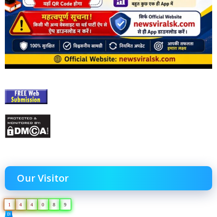
Our Visitor
1
4
4
0
8
9