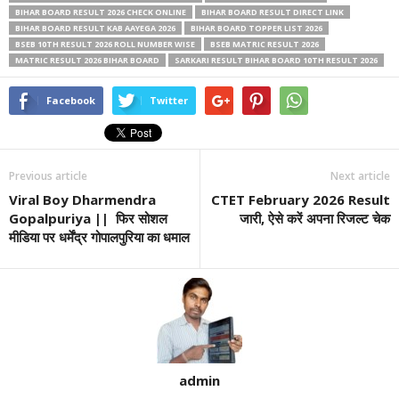
BIHAR BOARD RESULT 2026 CHECK ONLINE
BIHAR BOARD RESULT DIRECT LINK
BIHAR BOARD RESULT KAB AAYEGA 2026
BIHAR BOARD TOPPER LIST 2026
BSEB 10TH RESULT 2026 ROLL NUMBER WISE
BSEB MATRIC RESULT 2026
MATRIC RESULT 2026 BIHAR BOARD
SARKARI RESULT BIHAR BOARD 10TH RESULT 2026
Facebook
Twitter
Previous article
Next article
Viral Boy Dharmendra
CTET February 2026 Result
Gopalpuriya || फिर सोशल
जारी, ऐसे करें अपना रिजल्ट चेक
मीडिया पर धर्मेंद्र गोपालपुरिया का धमाल
admin