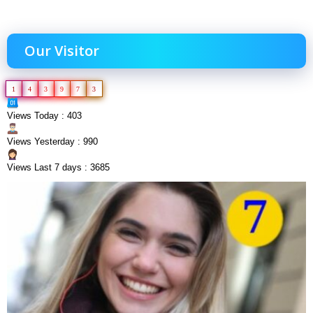
Our Visitor
1
4
3
9
7
3
Views Today : 403
Views Yesterday : 990
Views Last 7 days : 3685