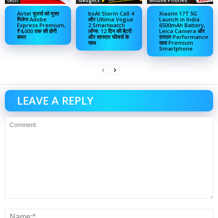
Airtel यूजर्स को मुफ्त
boAt Storm Call 4
Xiaomi 17T 5G
मिलेगा Adobe
और Ultima Vogue
Launch in India:
Express Premium,
2 Smartwatch
6500mAh Battery,
₹4,000 तक की होगी
लॉन्च: 12 दिन की बैटरी
Leica Camera और
बचत
और शानदार फीचर्स के
दमदार Performance
साथ
वाला Premium
Smartphone
LEAVE A REPLY