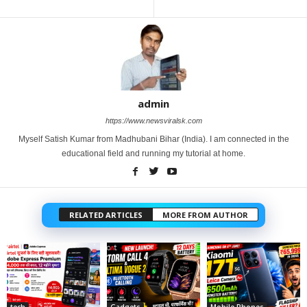
admin
https://www.newsviralsk.com
Myself Satish Kumar from Madhubani Bihar (India). I am connected in the
educational field and running my tutorial at home.
RELATED ARTICLES
MORE FROM AUTHOR
tech
Gadgets
Mobile Phones