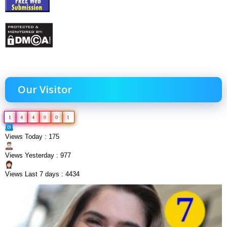
Our Visitor
1
4
4
0
0
1
Views Today : 175
Views Yesterday : 977
Views Last 7 days : 4434