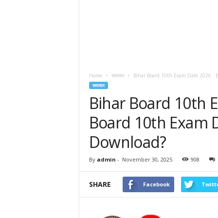
Home
समाचार
Bihar Board 10th Exam Date 2026 : B
समाचार
Bihar Board 10th E
Board 10th Exam 
Download?
By
admin
-
November 30, 2025
908
SHARE
Facebook
Twitt