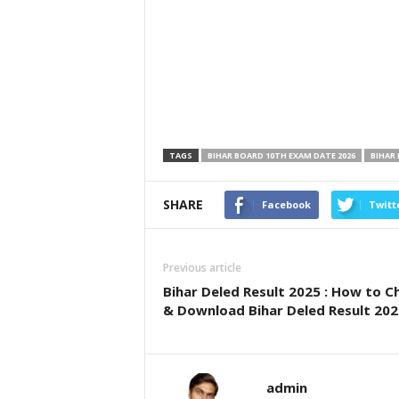
TAGS
BIHAR BOARD 10TH EXAM DATE 2026
BIHAR
SHARE
Facebook
Twitt
Previous article
Bihar Deled Result 2025 : How to C
& Download Bihar Deled Result 202
admin