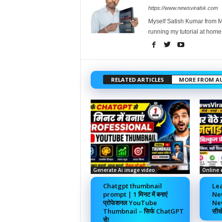
https://www.newsviralsk.com
Myself Satish Kumar from Ma
running my tutorial at home
RELATED ARTICLES
MORE FROM A
Generate Ai image video
Online 
Chatgpt thumbnail
Lea
prompt | 1 मिनट में बनाएं
Ne
प्रोफेशनल YouTube
New
Thumbnail – सिर्फ ChatGPT
सीख
से!