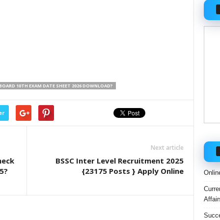
 BOARD 10TH EXAM DATE SHEET 2026 DOWNLOAD?
er
Next article
heck
BSSC Inter Level Recruitment 2025
5?
{23175 Posts } Apply Online
Onlin
Curre
Affai
Succe