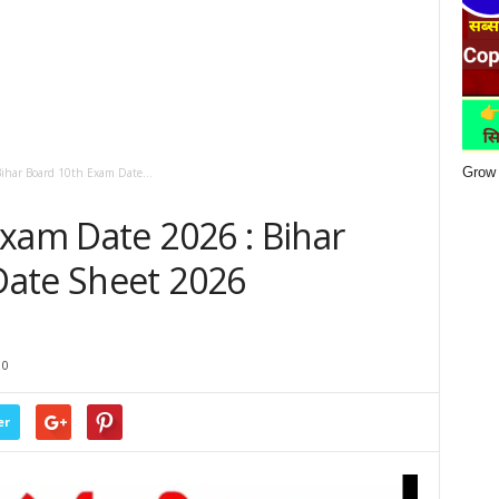
Grow 
ihar Board 10th Exam Date...
xam Date 2026 : Bihar
Date Sheet 2026
0
er