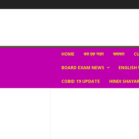
N
HOME
बस एक नज़र
समाचार
CU
e
w
BOARD EXAM NEWS
ENGLISH
s
V
COBID 19 UPDATE
HINDI SHAYAR
i
r
a
l
S
K