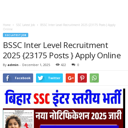
Home
SSC Latest Job
BSSC Inter Level Recruitment 2025 {23175 Posts } Apply
Online
SSC LATEST JOB
BSSC Inter Level Recruitment
2025 {23175 Posts } Apply Online
By
admin
-
December 1, 2025
422
0
Facebook
Twitter