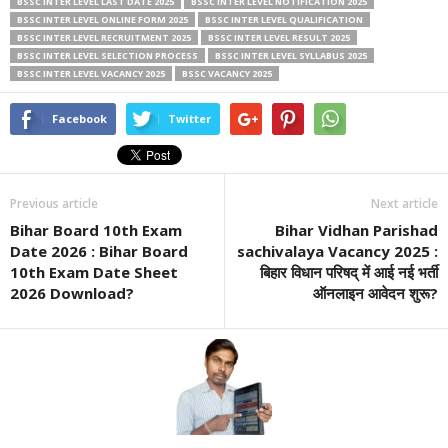
BSSC INTER LEVEL LAST DATE 2025
BSSC INTER LEVEL NOTIFICATION 2025
BSSC INTER LEVEL ONLINE FORM 2025
BSSC INTER LEVEL QUALIFICATION
BSSC INTER LEVEL RECRUITMENT 2025
BSSC INTER LEVEL RESULT 2025
BSSC INTER LEVEL SELECTION PROCESS
BSSC INTER LEVEL SYLLABUS 2025
BSSC INTER LEVEL VACANCY 2025
BSSC VACANCY 2025
Facebook
Twitter
Previous article
Next article
Bihar Board 10th Exam
Bihar Vidhan Parishad
Date 2026 : Bihar Board
sachivalaya Vacancy 2025 :
10th Exam Date Sheet
बिहार विधान परिषद् में आई नई भर्ती
2026 Download?
ऑनलाइन आवेदन शुरू?