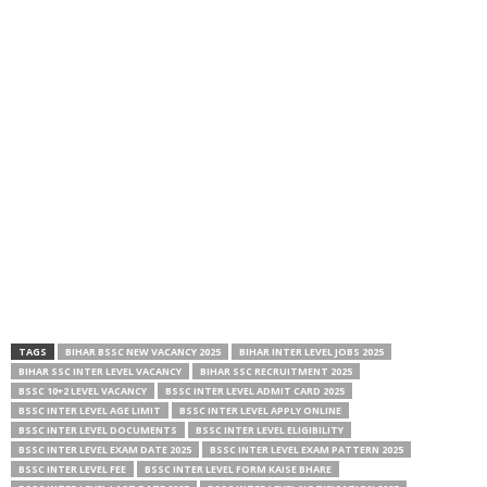
TAGS
BIHAR BSSC NEW VACANCY 2025
BIHAR INTER LEVEL JOBS 2025
BIHAR SSC INTER LEVEL VACANCY
BIHAR SSC RECRUITMENT 2025
BSSC 10+2 LEVEL VACANCY
BSSC INTER LEVEL ADMIT CARD 2025
BSSC INTER LEVEL AGE LIMIT
BSSC INTER LEVEL APPLY ONLINE
BSSC INTER LEVEL DOCUMENTS
BSSC INTER LEVEL ELIGIBILITY
BSSC INTER LEVEL EXAM DATE 2025
BSSC INTER LEVEL EXAM PATTERN 2025
BSSC INTER LEVEL FEE
BSSC INTER LEVEL FORM KAISE BHARE