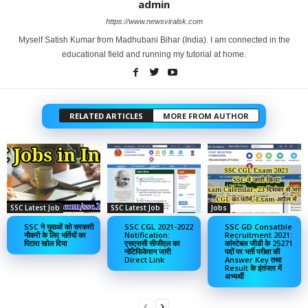
admin
https://www.newsviralsk.com
Myself Satish Kumar from Madhubani Bihar (India). I am connected in the
educational field and running my tutorial at home.
RELATED ARTICLES
MORE FROM AUTHOR
SSC Latest Job
SSC Latest Job
Jobs
SSC ने युवाओं को सरकारी
SSC CGL 2021-2022
SSC GD Consatble
नौकरी के लिए भर्तियों का
Notification:
Recruitment 2021:
पिटारा खोल दिया
एसएससी सीजीएल का
कांस्टेबल जीडी के 25271
नोटिफिकेशन जारी
पदों पर भर्ती परीक्षा की
Direct Link
Answer Key तथा
Result के इंतजार में
अभ्यर्थी