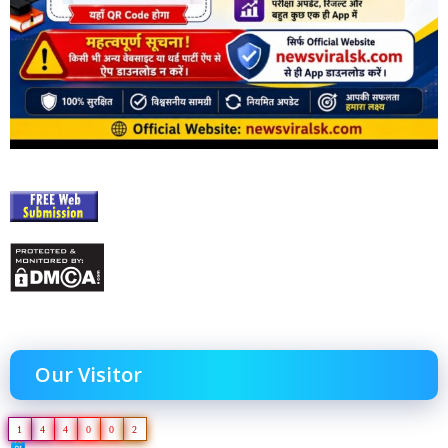
Our Visitor
1
4
4
0
0
2