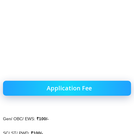
Application Fee
Gen/ OBC/ EWS:
₹100/-
SC/ ST/ PWD:
₹100/-