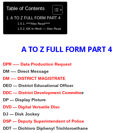
Table of Contents
A TO Z FULL FORM PART 4
****Also Read****
GK in Hindi —- Also Read
A TO Z FULL FORM PART 4
DPR —– Data Production Request
DM —- Direct Message
DM —- DISTRICT MAGISTRATE
DEO — District Educational Officer
DDC — District Development Committe
e
DP — Display Picture
DVD — Digital Versatile Disc
DJ — Disk Jockey
DSP — Deputy Superintendent of Police
DDT — Dichloro Diphenyl Trichloroethane