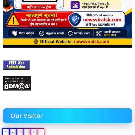
Our Visitor
1
4
3
9
7
8