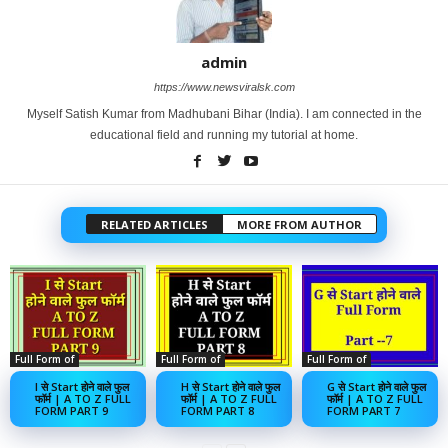
admin
https://www.newsviralsk.com
Myself Satish Kumar from Madhubani Bihar (India). I am connected in the
educational field and running my tutorial at home.
RELATED ARTICLES
MORE FROM AUTHOR
Full Form of
Full Form of
Full Form of
I से Start होने वाले फुल
H से Start होने वाले फुल
G से Start होने वाले फुल
फॉर्म | A TO Z FULL
फॉर्म | A TO Z FULL
फॉर्म | A TO Z FULL
FORM PART 9
FORM PART 8
FORM PART 7