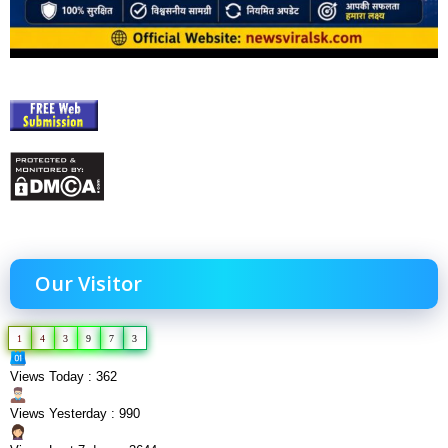
Our Visitor
1
4
3
9
7
3
Views Today : 362
Views Yesterday : 990