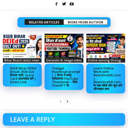
RELATED ARTICLES
MORE FROM AUTHOR
Bihar Board latest news
Generate Ai image video
Online earning through social media
BSEB Bihar DElEd
Chatgpt
Learn Online
Result 2026 Out:
thumbnail prompt
Work with
रिजल्ट जारी, Score
| 1 मिनट में बनाएं
NewsViralSK.com
Card डाउनलोड करें |
प्रोफेशनल YouTube
|
Direct Link
Thumbnail – सिर्फ
NewsViralSK.com
ChatGPT से!
के साथ सीखें और शुरू करें
ऑनलाइन काम
LEAVE A REPLY