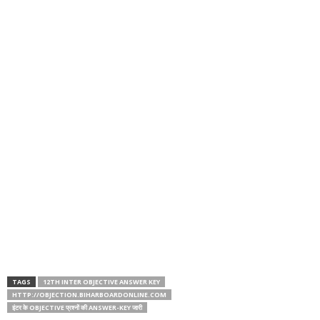
TAGS
12TH INTER OBJECTIVE ANSWER KEY
HTTP://OBJECTION.BIHARBOARDONLINE.COM
इंटर के OBJECTIVE प्रश्नों की ANSWER-KEY जारी