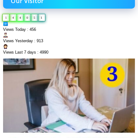
Our Visitor
1
4
4
0
5
1
Views Today : 456
Views Yesterday : 913
Views Last 7 days : 4990