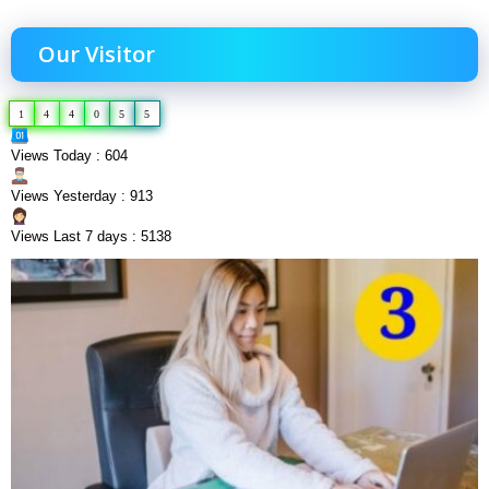
Our Visitor
1
4
4
0
5
5
Views Today : 604
Views Yesterday : 913
Views Last 7 days : 5138