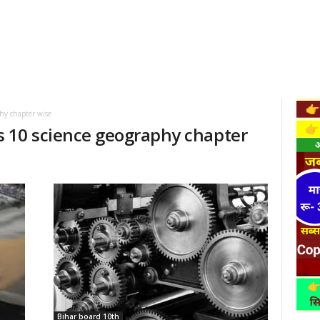
phy chapter wise
ass 10 science geography chapter
Bihar board 10th