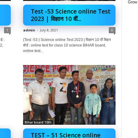
Grow 
Test -53 Science online Test
2023 | विज्ञान 10 वीं...
1
admin
-
July 8, 2021
0
ड :
{Test -53 } Science online Test 2023 | विज्ञान 10 वीं बिहार
2,
बोर्ड : online test for class 10 science BIHAR board,
online test...
Bihar board 10th
TEST – 51 Science online