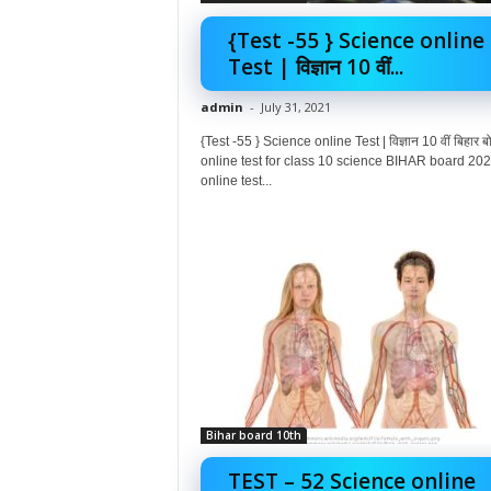
{Test -55 } Science online
Test | विज्ञान 10 वीं...
admin
-
July 31, 2021
{Test -55 } Science online Test | विज्ञान 10 वीं बिहार बोर्
online test for class 10 science BIHAR board 202
online test...
Bihar board 10th
TEST – 52 Science online