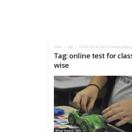
Home
Tags
Online test for class 10 science geogra
Tag: online test for cl
wise
Bihar board 10th