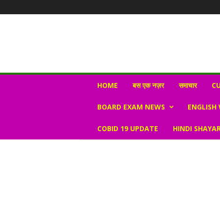
N
HOME
बस एक नज़र
समाचार
CU
e
w
BOARD EXAM NEWS
ENGLISH
s
V
COBID 19 UPDATE
HINDI SHAYAR
i
r
a
l
S
K