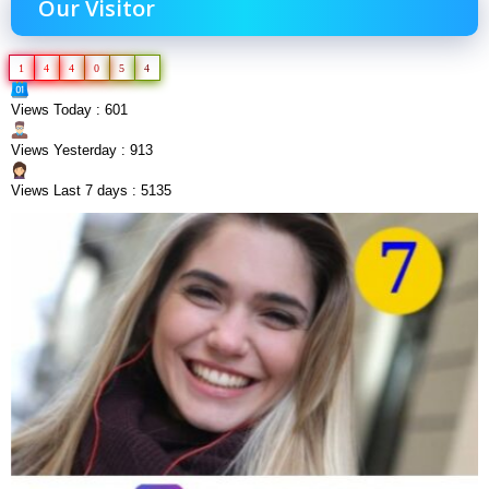
Our Visitor
1
4
4
0
5
4
Views Today : 601
Views Yesterday : 913
Views Last 7 days : 5135