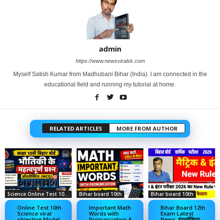
admin
https://www.newsviralsk.com
Myself Satish Kumar from Madhubani Bihar (India). I am connected in the
educational field and running my tutorial at home.
RELATED ARTICLES
MORE FROM AUTHOR
Science Online Test 10th
Bihar board 10th
Bihar board 10th
Online Test 10th
Important Math
Bihar Board 12th
Science viral
Words with
Exam Latest
objective Model
Pronunciation &
News: इंटरमीडिएट