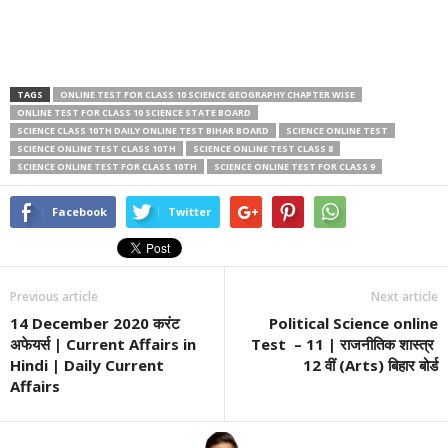
TAGS
ONLINE TEST FOR CLASS 10 SCIENCE GEOGRAPHY CHAPTER WISE
ONLINE TEST FOR CLASS 10 SCIENCE STATE BOARD
SCIENCE CLASS 10TH DAILY ONLINE TEST BIHAR BOARD
SCIENCE ONLINE TEST
SCIENCE ONLINE TEST CLASS 10TH
SCIENCE ONLINE TEST CLASS 8
SCIENCE ONLINE TEST FOR CLASS 10TH
SCIENCE ONLINE TEST FOR CLASS 9
Facebook
Twitter
Previous article
Next article
14 December 2020 करंट
Political Science online
अफेयर्स | Current Affairs in
Test – 11 | राजनीतिक शास्त्र
Hindi | Daily Current
12 वीं (Arts) बिहार बोर्ड
Affairs