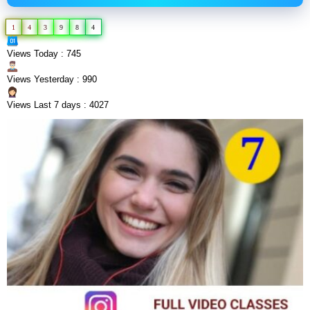
1
4
3
9
8
4
Views Today : 745
Views Yesterday : 990
Views Last 7 days : 4027