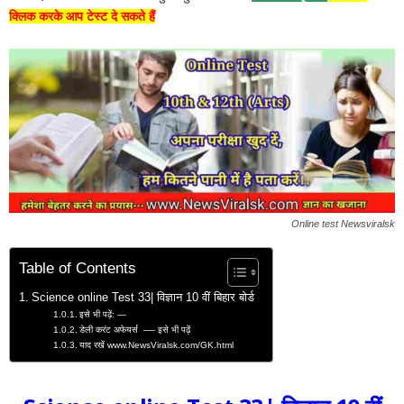
क्लिक करके आप टेस्ट दे सकते हैं
Online test Newsviralsk
Table of Contents
Science online Test 33| विज्ञान 10 वीं बिहार बोर्ड
इसे भी पढ़ें: —
डेली करंट अफेयर्स —- इसे भी पढ़ें
याद रखें www.NewsViralsk.com/GK.html