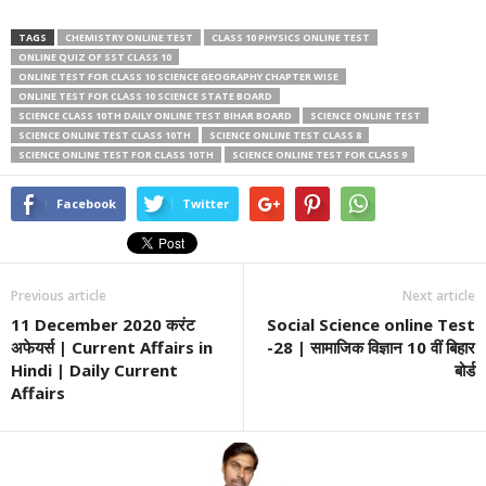
TAGS
CHEMISTRY ONLINE TEST
CLASS 10 PHYSICS ONLINE TEST
ONLINE QUIZ OF SST CLASS 10
ONLINE TEST FOR CLASS 10 SCIENCE GEOGRAPHY CHAPTER WISE
ONLINE TEST FOR CLASS 10 SCIENCE STATE BOARD
SCIENCE CLASS 10TH DAILY ONLINE TEST BIHAR BOARD
SCIENCE ONLINE TEST
SCIENCE ONLINE TEST CLASS 10TH
SCIENCE ONLINE TEST CLASS 8
SCIENCE ONLINE TEST FOR CLASS 10TH
SCIENCE ONLINE TEST FOR CLASS 9
Facebook
Twitter
Previous article
Next article
11 December 2020 करंट
Social Science online Test
अफेयर्स | Current Affairs in
-28 | सामाजिक विज्ञान 10 वीं बिहार
Hindi | Daily Current
बोर्ड
Affairs