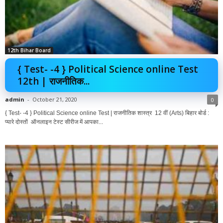
12th Bihar Board
{ Test- -4 } Political Science online Test
12th | राजनीतिक...
admin
-
October 21, 2020
0
{ Test- -4 } Political Science online Test | राजनीतिक शास्त्र 12 वीं (Arts) बिहार बोर्ड :
प्यारे दोस्तों ऑनलाइन टेस्ट सीरीज में आपका...