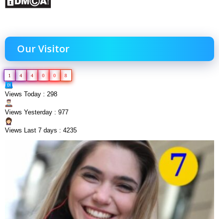
Our Visitor
1
4
4
0
0
8
Views Today : 298
Views Yesterday : 977
Views Last 7 days : 4235