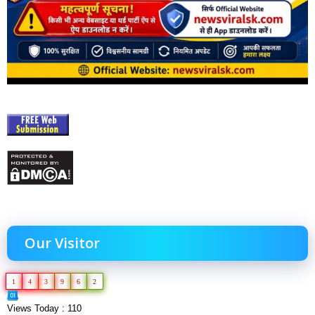
Our Visitor
1
4
3
9
6
2
Views Today : 110