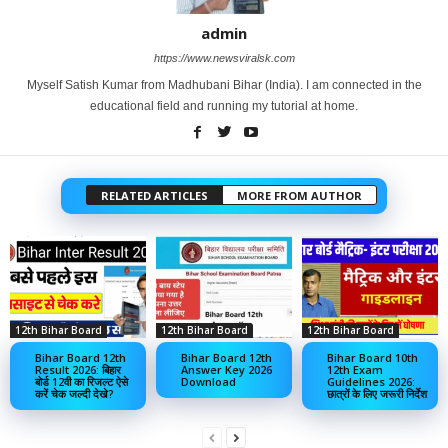
admin
https://www.newsviralsk.com
Myself Satish Kumar from Madhubani Bihar (India). I am connected in the
educational field and running my tutorial at home.
RELATED ARTICLES
MORE FROM AUTHOR
12th Bihar Board
12th Bihar Board
12th Bihar Board
Bihar Board 12th
Bihar Board 12th
Bihar Board 10th
Result 2026: बिहार
Answer Key 2026
12th Exam
बोर्ड 12वी का रिजल्ट ऐसे
Download
Guidelines 2026:
करें चेक जल्दी देखे?
छात्रों के लिए जरूरी निर्देश