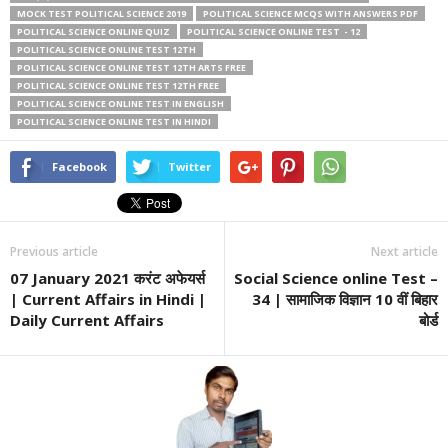
MOCK TEST POLITICAL SCIENCE 2019
POLITICAL SCIENCE MCQS WITH ANSWERS PDF
POLITICAL SCIENCE ONLINE QUIZ
POLITICAL SCIENCE ONLINE TEST - 12
POLITICAL SCIENCE ONLINE TEST 12TH
POLITICAL SCIENCE ONLINE TEST 12TH ARTS FREE
POLITICAL SCIENCE ONLINE TEST 12TH FREE
POLITICAL SCIENCE ONLINE TEST IN ENGLISH
POLITICAL SCIENCE ONLINE TEST IN HINDI
Facebook
Twitter
Previous article
Next article
07 January 2021 करंट अफेयर्स
Social Science online Test –
| Current Affairs in Hindi |
34 | सामाजिक विज्ञान 10 वीं बिहार
Daily Current Affairs
बोर्ड