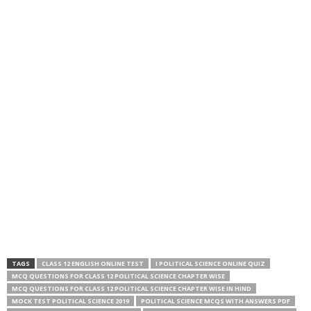
TAGS
CLASS 12 ENGLISH ONLINE TEST
I POLITICAL SCIENCE ONLINE QUIZ
MCQ QUESTIONS FOR CLASS 12 POLITICAL SCIENCE CHAPTER WISE
MCQ QUESTIONS FOR CLASS 12 POLITICAL SCIENCE CHAPTER WISE IN HIND
MOCK TEST POLITICAL SCIENCE 2019
POLITICAL SCIENCE MCQS WITH ANSWERS PDF