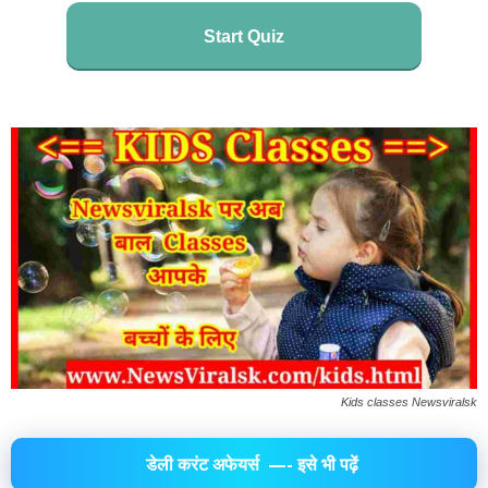
Start Quiz
Kids classes Newsviralsk
डेली करंट अफेयर्स
—- इसे भी पढ़ें