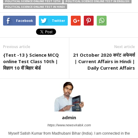
POLITICAL SCIENCE ONLINE TEST 12TH
POLITICAL SCIENCE ONLINE TEST IN ENGLISH
POLITICAL SCIENCE ONLINE TEST IN HINDI
Facebook
Twitter
Previous article
Next article
{Test -13 } Science MCQ
21 October 2020 करंट अफेयर्स
online Test Class 10th |
| Current Affairs in Hindi |
विज्ञान 10 वीं बिहार बोर्ड
Daily Current Affairs
admin
https://www.newsviralsk.com
Myself Satish Kumar from Madhubani Bihar (India). I am connected in the