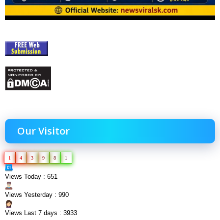
Our Visitor
1
4
3
9
8
1
Views Today : 651
Views Yesterday : 990
Views Last 7 days : 3933