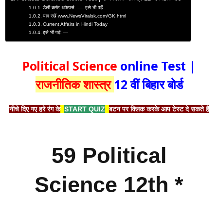
डेली करंट अफेयर्स —- इसे भी पढ़ें
याद रखें www.NewsViralsk.com/GK.html
Current Affairs in Hindi Today
इसे भी पढ़ें: —
Political Science
online Test |
राजनीतिक शास्त्र
12 वीं बिहार बोर्ड
नीचे दिए गए हरे रंग के
START QUIZ
बटन पर क्लिक करके आप टेस्ट दे सकते हैं
59 Political
Science 12th *