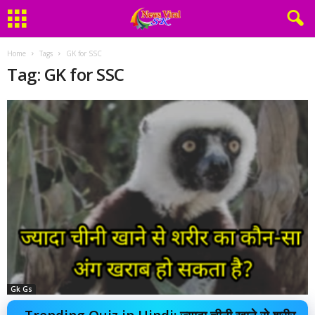
Home
Tags
GK for SSC
Tag: GK for SSC
Gk Gs