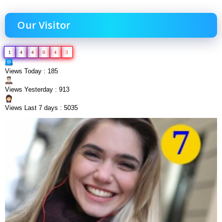
Our Visitor
1
4
4
0
4
3
Views Today : 185
Views Yesterday : 913
Views Last 7 days : 5035